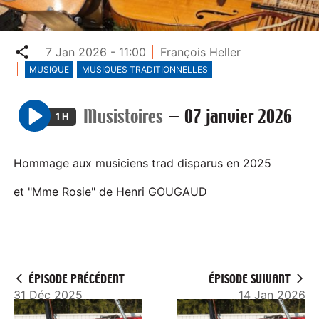
Partager
7 Jan 2026 - 11:00
François Heller
MUSIQUE
MUSIQUES TRADITIONNELLES
Musistoires
—
07 janvier 2026
1 H
P
l
Hommage aux musiciens trad disparus en 2025
a
y
et "Mme Rosie" de Henri GOUGAUD
ÉPISODE PRÉCÉDENT
ÉPISODE SUIVANT
31 Déc 2025
14 Jan 2026