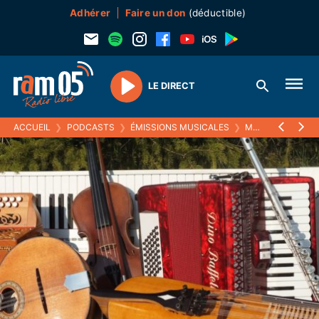
Adhérer
Faire un don
(déductible)
LE DIRECT
Play
ACCUEIL
❯
PODCASTS
❯
ÉMISSIONS MUSICALES
❯
MUSISTOIRES
❯