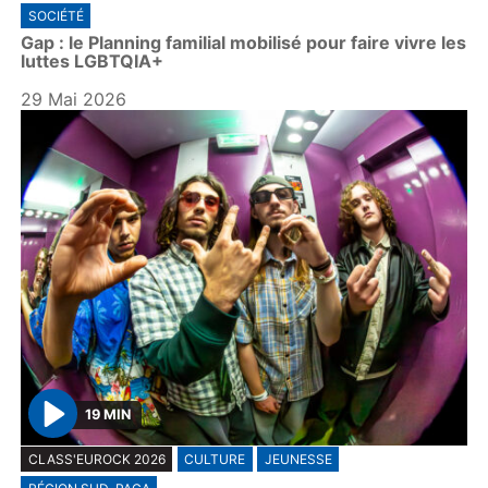
SOCIÉTÉ
a
Gap : le Planning familial mobilisé pour faire vivre les
y
luttes LGBTQIA+
29 Mai 2026
19 MIN
P
CLASS'EUROCK 2026
CULTURE
JEUNESSE
l