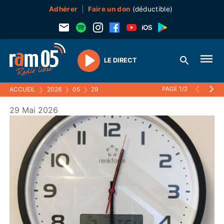
Adhérer
Faire un don
(déductible)
LE DIRECT
Play
PAGE 1/2
ACCUEIL
❯
2026
❯
05
❯
29
29 Mai 2026