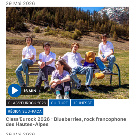
29 Mai 2026
16 MIN
P
CLASS'EUROCK 2026
CULTURE
JEUNESSE
l
RÉGION SUD-PACA
a
Class'Eurock 2026 : Blueberries, rock francophone
y
des Hautes-Alpes
29 Mai 2026