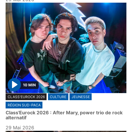
10 MIN
P
CLASS'EUROCK 2026
CULTURE
JEUNESSE
l
RÉGION SUD-PACA
a
Class'Eurock 2026 : After Mary, power trio de rock
y
alternatif
29 Mai 2026