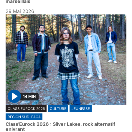
marseillais
29 Mai 2026
14 MIN
P
CLASS'EUROCK 2026
CULTURE
JEUNESSE
l
RÉGION SUD-PACA
a
Class'Eurock 2026 : Silver Lakes, rock alternatif
y
enivrant