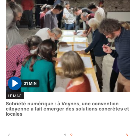
31 MIN
P
LE MAG'
l
Sobriété numérique : à Veynes, une convention
a
citoyenne a fait émerger des solutions concrètes et
y
locales
1
2