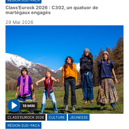
RÉGION SUD-PACA
a
Class'Eurock 2026 : C302, un quatuor de
y
martégaux engagés
29 Mai 2026
19 MIN
P
CLASS'EUROCK 2026
CULTURE
JEUNESSE
l
RÉGION SUD-PACA
a