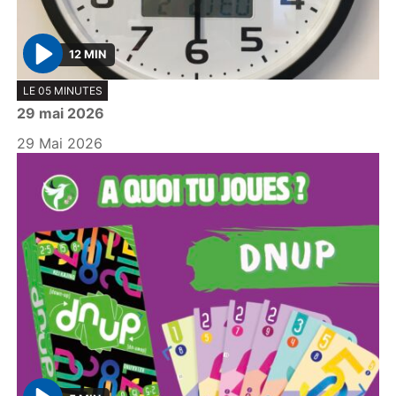
12 MIN
P
LE 05 MINUTES
l
29 mai 2026
a
y
29 Mai 2026