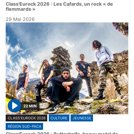
Class'Eurock 2026 : Les Cafards, un rock « de
y
flemmards »
29 Mai 2026
22 MIN
P
CLASS'EUROCK 2026
CULTURE
JEUNESSE
l
RÉGION SUD-PACA
a
Class'Eurock 2026 : Butterknife, heavy metal de