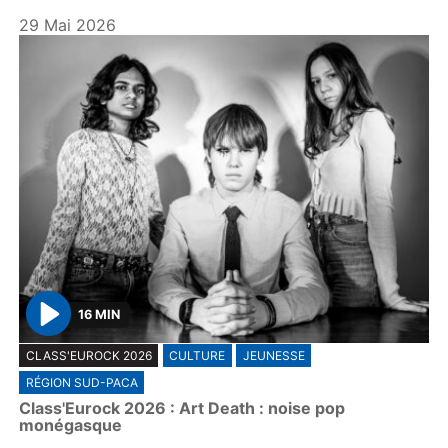
29 Mai 2026
16 MIN
P
CLASS'EUROCK 2026
CULTURE
JEUNESSE
l
RÉGION SUD-PACA
a
Class'Eurock 2026 : Art Death : noise pop
y
monégasque