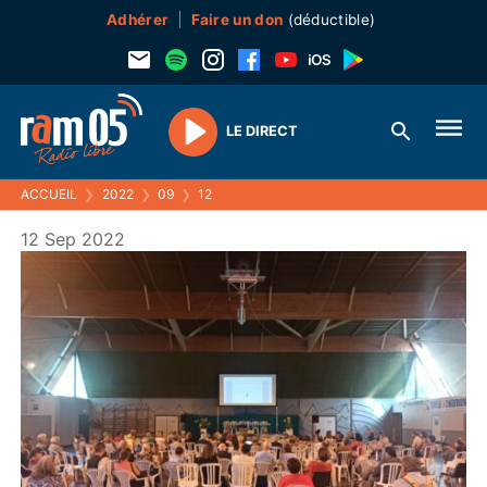
Adhérer
Faire un don
(déductible)
LE DIRECT
Play
ACCUEIL
❯
2022
❯
09
❯
12
12 Sep 2022