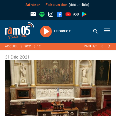
Adhérer
Faire un don
(déductible)
LE DIRECT
Play
PAGE 1/2
ACCUEIL
❯
2021
❯
12
31 Déc 2021