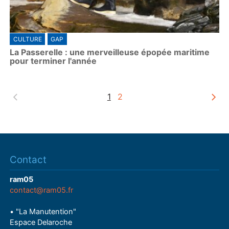
CULTURE
GAP
La Passerelle : une merveilleuse épopée maritime
pour terminer l'année
1
2
Contact
ram05
contact@ram05.fr
• "La Manutention"
Espace Delaroche