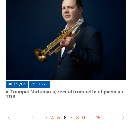
BRIANÇON
CULTURE
« Trumpet Virtuoso », récital trompette et piano au
TDB
1
…
3
4
5
6
7
8
9
…
15