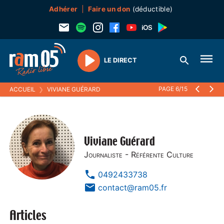
Adhérer
Faire un don
(déductible)
LE DIRECT
Play
PAGE 6/15
ACCUEIL
❯
VIVIANE GUÉRARD
Viviane Guérard
Journaliste - Référente Culture
0492433738
contact@ram05.fr
Articles