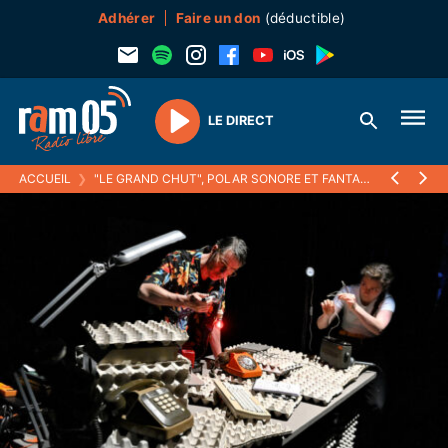
Adhérer
Faire un don
(déductible)
LE DIRECT
Play
ACCUEIL
❯
"LE GRAND CHUT", POLAR SONORE ET FANTASTIQUE AU TDB