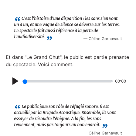
P
l
a
C'est l'histoire d'une disparition : les sons s'en vont
un à un, et une vague de silence se déverse sur les terres.
y
Le spectacle fait aussi référence à la perte de
l'audiodiversité.
Céline Garnavault
Et dans "Le Grand Chut", le public est partie prenante
du spectacle. Voici comment.
00:00
P
l
a
Le public joue son rôle de réfugié sonore. Il est
accueilli par la Brigade Acoustique. Ensemble, ils vont
y
essayer de résoudre l'énigme. A la fin, les sons
reviennent, mais pas toujours au bon endroit.
Céline Garnavault