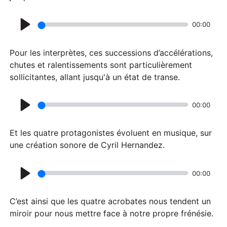
00:00
P
l
Pour les interprètes, ces successions d’accélérations,
a
chutes et ralentissements sont particulièrement
sollicitantes, allant jusqu'à un état de transe.
y
00:00
P
l
Et les quatre protagonistes évoluent en musique, sur
a
une création sonore de Cyril Hernandez.
y
00:00
P
l
C’est ainsi que les quatre acrobates nous tendent un
a
miroir pour nous mettre face à notre propre frénésie.
y