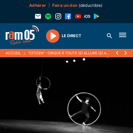
Adhérer
Faire un don
(déductible)
LE DIRECT
Play
ACCUEIL
❯
"CITIZEN" : CIRQUE À TOUTE (S) ALLURE (S) AU TDB