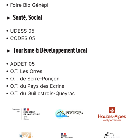
• Foire Bio Génépi
► Santé, Social
• UDESS 05
• CODES 05
► Tourisme & Développement local
• ADDET 05
• O.T. Les Orres
• O.T. de Serre-Ponçon
• O.T. du Pays des Ecrins
• O.T. du Guillestrois-Queyras