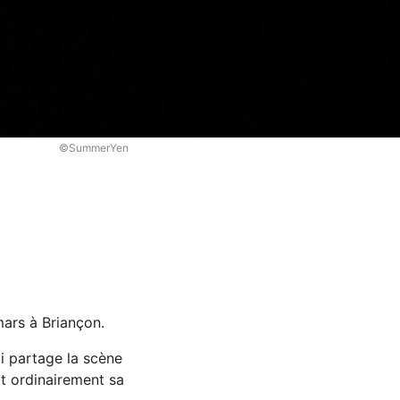
©SummerYen
mars à Briançon.
i partage la scène
it ordinairement sa