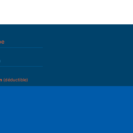
pe
n
n
(déductible)
_____
ettings
Mute
du A.G.
ram05
2025
05
s