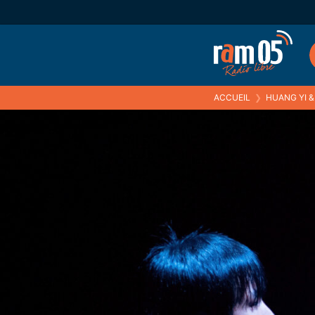
ACCUEIL
❯
HUANG YI 