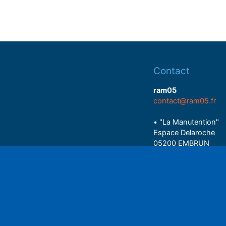
Contact
ram05
contact@ram05.fr
• "La Manutention"
Espace Delaroche
05200 EMBRUN
04 92 43 37 38
Play
• 27 rue Colonel Rou
05000 GAP
06 75 81 05 85