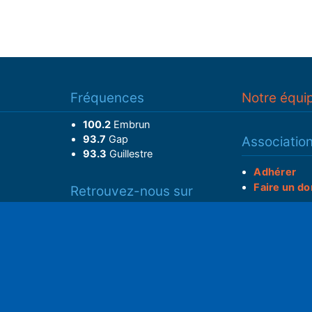
Fréquences
Notre équi
100.2
Embrun
93.7
Gap
Associatio
93.3
Guillestre
Adhérer
Faire un do
Retrouvez-nous sur
______________
Spotify
Instagram
S
x
• Compte-ren
Facebook
•
Intranet
ram
Youtube
L'application iOS
Partenariat
L'application Android