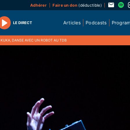
Adhérer
Faire un don
(déductible)
Articles
Podcasts
Progra
LE DIRECT
Play
& KUKA, DANSE AVEC UN ROBOT AU TDB