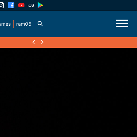
mmes
ram05