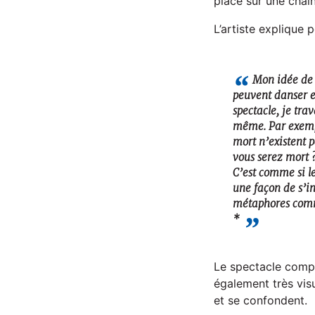
place sur une chaî
L’artiste explique 
Mon idée de 
peuvent danser e
spectacle, je tra
même. Par exemple
mort n’existent 
vous serez mort 
C’est comme si le
une façon de s’in
métaphores comme 
*
Le spectacle compo
également très visu
et se confondent.