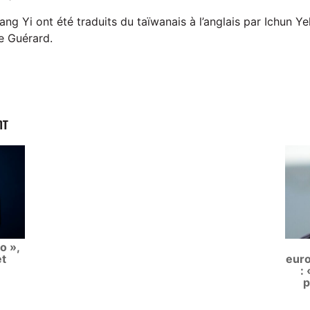
g Yi ont été traduits du taïwanais à l’anglais par Ichun Yeh
ne Guérard.
NT
o »,
et
euro
:
p