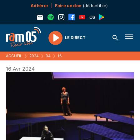
Adhérer
Faire un don
(déductible)
LE DIRECT
Play
ACCUEIL
❯
2024
❯
04
❯
16
16 Avr 2024