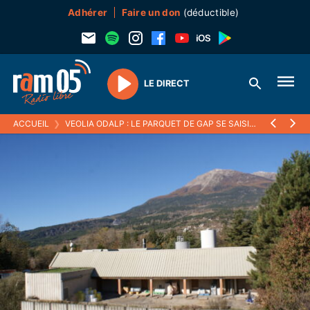
Adhérer
Faire un don
(déductible)
LE DIRECT
Play
ACCUEIL
❯
VEOLIA ODALP : LE PARQUET DE GAP SE SAISIT DE L’AFFAIRE, FRANCE NATURE ENVIRONNEMENT ATTAQUE EN JUSTICE