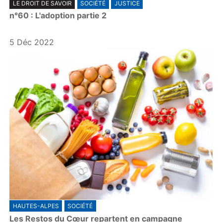
LE DROIT DE SAVOIR
SOCIÉTÉ
JUSTICE
l
n°60 : L'adoption partie 2
a
y
5 Déc 2022
HAUTES-ALPES
SOCIÉTÉ
Les Restos du Cœur repartent en campagne