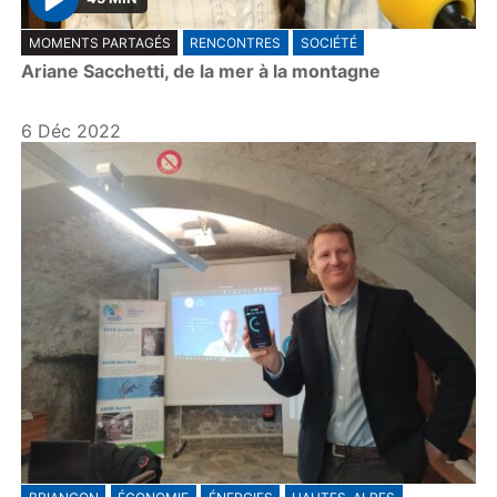
P
MOMENTS PARTAGÉS
RENCONTRES
SOCIÉTÉ
l
Ariane Sacchetti, de la mer à la montagne
a
y
6 Déc 2022