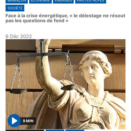
BRIANÇON
ÉCONOMIE
ÉNERGIES
HAUTES-ALPES
SOCIÉTÉ
Face à la crise énergétique, « le délestage ne résout
pas les questions de fond »
6 Déc 2022
9 MIN
P