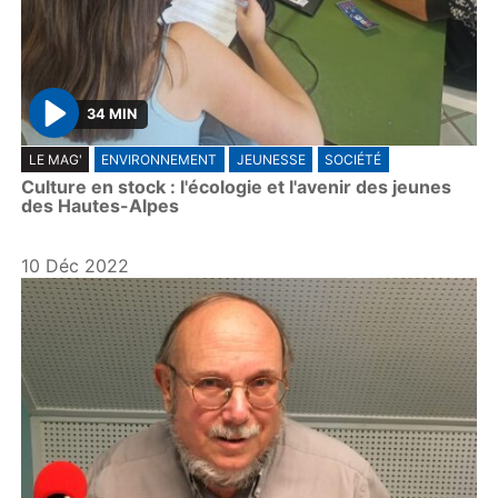
34 MIN
P
LE MAG'
ENVIRONNEMENT
JEUNESSE
SOCIÉTÉ
l
Culture en stock : l'écologie et l'avenir des jeunes
a
des Hautes-Alpes
y
10 Déc 2022