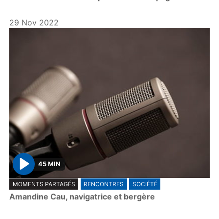
29 Nov 2022
45 MIN
P
MOMENTS PARTAGÉS
RENCONTRES
SOCIÉTÉ
l
Amandine Cau, navigatrice et bergère
a
y