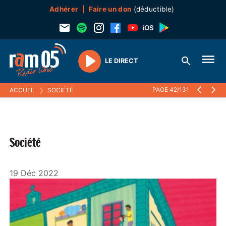
Adhérer
Faire un don
(déductible)
LE DIRECT
Play
PAGE 42/131
ACCUEIL
❯
SOCIÉTÉ
Société
19 Déc 2022