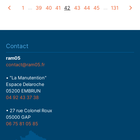
1
…
39
40
41
42
43
44
45
…
131
Contact
ram05
contact@ram05.fr
• "La Manutention"
Espace Delaroche
05200 EMBRUN
04 92 43 37 38
• 27 rue Colonel Roux
05000 GAP
06 75 81 05 85