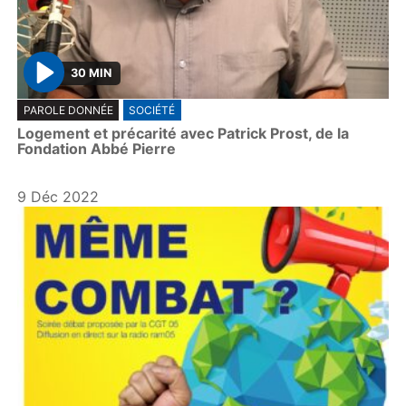
30 MIN
P
PAROLE DONNÉE
SOCIÉTÉ
l
Logement et précarité avec Patrick Prost, de la
a
Fondation Abbé Pierre
y
9 Déc 2022