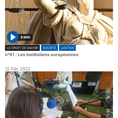
8 MIN
P
LE DROIT DE SAVOIR
SOCIÉTÉ
JUSTICE
l
n°61 : Les institutions européennes
a
y
12 Déc 2022