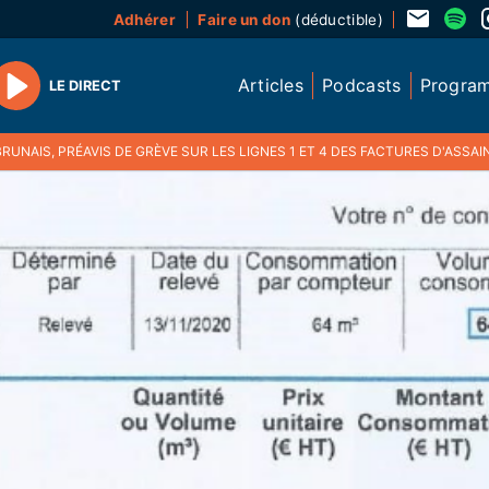
Adhérer
Faire un don
(déductible)
Articles
Podcasts
Progra
LE DIRECT
Play
RUNAIS, PRÉAVIS DE GRÈVE SUR LES LIGNES 1 ET 4 DES FACTURES D'ASSA