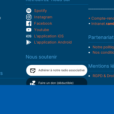
______________
Spotify
Instagram
x
• Compte-ren
Facebook
•
Intranet
ram
Youtube
L'application iOS
Partenariat
L'application Android
Notre politi
Nos conditi
Nous soutenir
Mentions l
Adhérer à notre radio associative
rs
RGPD & Droi
Faire un don (déductible)
Conceptio
no2pxl@gma
S
© ram05 - 2026