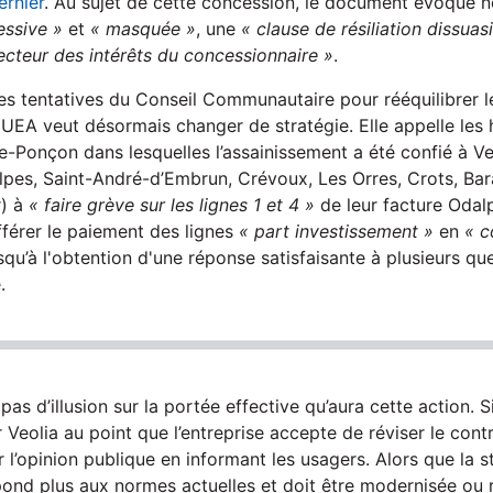
ernier
. Au sujet de cette concession, le document évoque
essive »
et
« masquée »
, une
« clause de résiliation dissuas
ecteur des intérêts du concessionnaire »
.
s tentatives du Conseil Communautaire pour rééquilibrer l
DUEA veut désormais changer de stratégie. Elle appelle les 
Ponçon dans lesquelles l’assainissement a été confié à Ve
pes, Saint-André-d’Embrun, Crévoux, Les Orres, Crots, Bara
r) à
« faire grève sur les lignes 1 et 4 »
de leur facture Odal
fférer le paiement des lignes
« part investissement »
en
« 
squ’à l'obtention d'une réponse satisfaisante à plusieurs q
.
pas d’illusion sur la portée effective qu’aura cette action. S
 Veolia au point que l’entreprise accepte de réviser le contr
 l’opinion publique en informant les usagers. Alors que la s
pond plus aux normes actuelles et doit être modernisée ou 