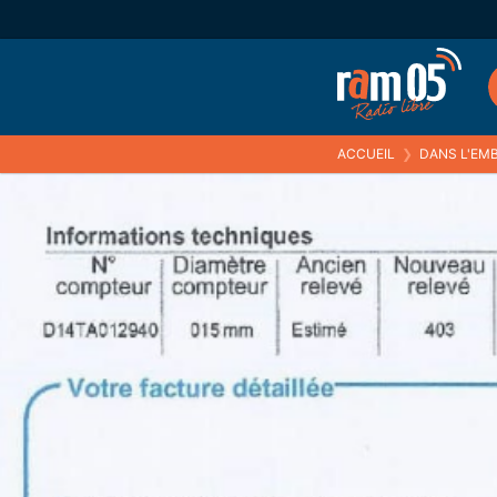
ACCUEIL
❯
DANS L'EMB