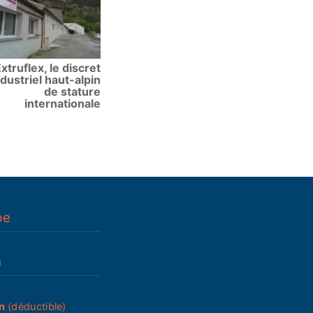
xtruflex, le discret
ndustriel haut-alpin
de stature
internationale
pe
n
n
(déductible)