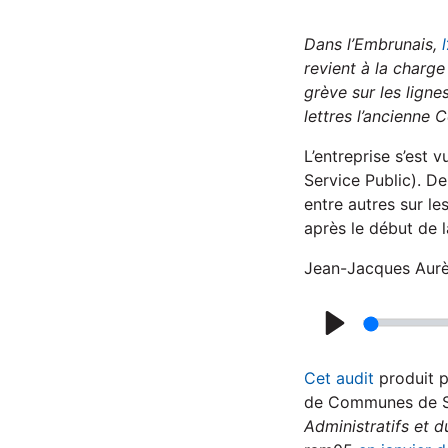
Dans l’Embrunais,
revient à la charge 
grève sur les ligne
lettres l’ancienn
L’entreprise s’est 
Service Public). D
entre autres sur l
après le début de 
Jean-Jacques Aurèm
P
l
Cet audit
produit p
a
de Communes de 
Administratifs et d
y