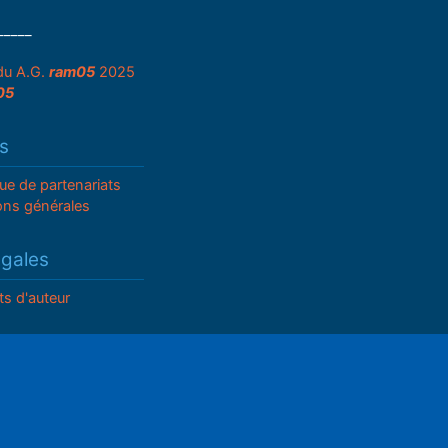
_____
du A.G.
ram05
2025
05
s
que de partenariats
ons générales
égales
ts d'auteur
n Web
il.com
ettings
Mute