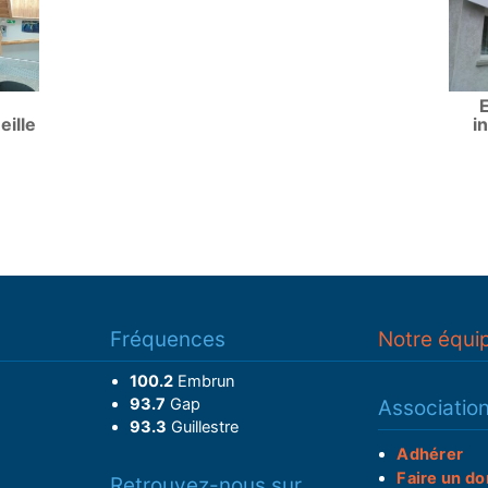
E
ille
i
Fréquences
Notre équi
100.2
Embrun
93.7
Gap
Associatio
93.3
Guillestre
Adhérer
Faire un do
Retrouvez-nous sur