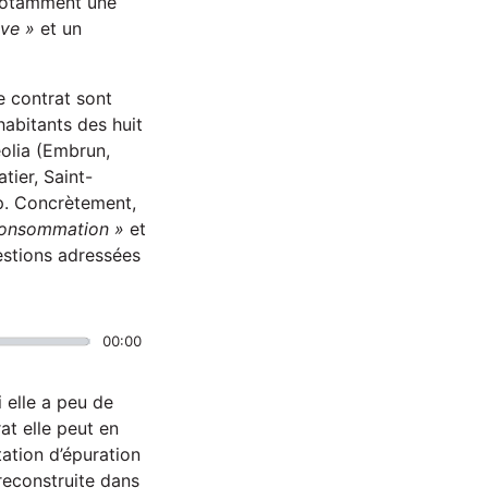
 notamment une
ive »
et un
e contrat sont
habitants des huit
olia (Embrun,
tier, Saint-
p. Concrètement,
consommation »
et
uestions adressées
00:00
i elle a peu de
at elle peut en
tation d’épuration
reconstruite dans