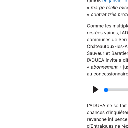
ram05
en janvier d
« marge réelle exc
« contrat très prot
Comme les multiple
restées vaines, l’A
communes de Serre-
Châteautoux-les-Al
Sauveur et Baratie
l’ADUEA invite à di
« abonnement »
ju
au concessionnaire
P
l
L’ADUEA ne se fait 
a
chances d’inquiéter
revanche influencer
y
d’Entraigues ne ré