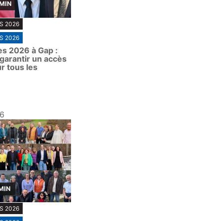
 MIN
S 2026
S 2026
es 2026 à Gap :
arantir un accès
ur tous les
26
MIN
S 2026