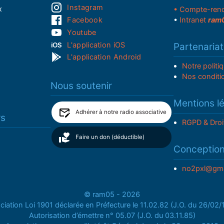
Instagram
x
• Compte-ren
Facebook
•
Intranet
ram
Youtube
L'application iOS
Partenariat
L'application Android
Notre politi
Nos conditi
Nous soutenir
Mentions l
Adhérer à notre radio associative
rs
RGPD & Droi
Faire un don (déductible)
Conceptio
no2pxl@gma
© ram05 - 2026
iation Loi 1901 déclarée en Préfecture le 11.02.82 (J.O. du 26/02
Autorisation d’émettre n° 05.07 (J.O. du 03.11.85)