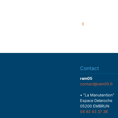
Contact
ram05
contact@ram05.fr
• "La Manutention"
Espace Delaroche
05200 EMBRUN
04 92 43 37 38