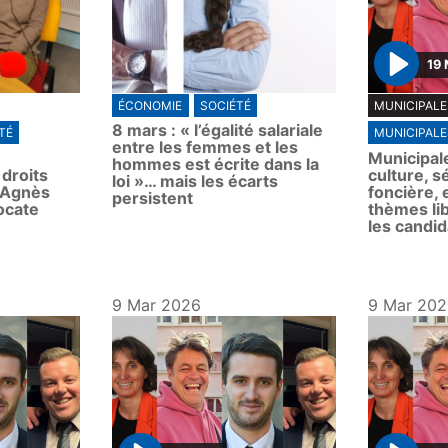
19 
P
ÉCONOMIE
SOCIÉTÉ
MUNICIPALE
l
8 mars : « l’égalité salariale
TÉ
MUNICIPALE
a
entre les femmes et les
Municipal
y
hommes est écrite dans la
 droits
culture, s
loi »… mais les écarts
 Agnès
foncière, 
persistent
ocate
thèmes li
les candid
9 Mar 2026
9 Mar 20