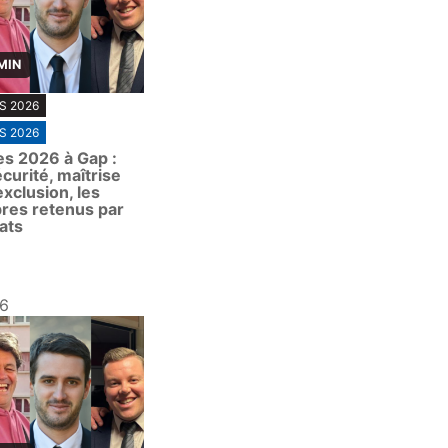
MIN
S 2026
S 2026
es 2026 à Gap :
écurité, maîtrise
exclusion, les
bres retenus par
ats
26