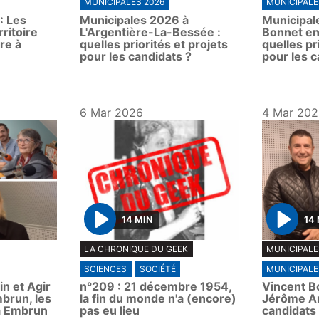
MUNICIPALES 2026
MUNICIPALE
a
a
: Les
Municipales 2026 à
Municipal
y
y
rritoire
L'Argentière-La-Bessée :
Bonnet en
vre à
quelles priorités et projets
quelles pr
pour les candidats ?
pour les c
6 Mar 2026
4 Mar 20
14 MIN
14
P
P
LA CHRONIQUE DU GEEK
MUNICIPALE
l
l
SCIENCES
SOCIÉTÉ
MUNICIPALE
a
a
n et Agir
n°209 : 21 décembre 1954,
Vincent B
y
y
brun, les
la fin du monde n'a (encore)
Jérôme Ar
 à Embrun
pas eu lieu
candidats