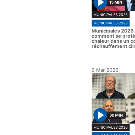
15 MIN
P
MUNICIPALES 2026
l
MUNICIPALES 2026
a
Municipales 2026 
y
comment se proté
chaleur dans un c
réchauffement cli
9 Mar 2026
39 MIN
P
MUNICIPALES 2026
l