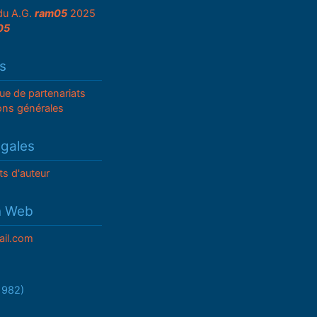
du A.G.
ram05
2025
05
s
que de partenariats
ons générales
égales
ts d'auteur
n Web
il.com
/1982)