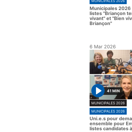
MUNICIPALES 2026
a
Municipales 2026 
y
listes "Briançon te
vivant" et "Bien vi
Briançon"
6 Mar 2026
41 MIN
P
MUNICIPALES 2026
l
MUNICIPALES 2026
a
Uni.e.s pour demai
y
ensemble pour Em
listes candidates