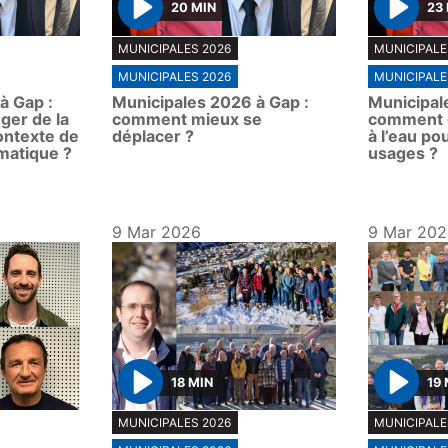
20 MIN
23
P
P
MUNICIPALES 2026
MUNICIPALE
l
l
MUNICIPALES 2026
MUNICIPALE
a
a
à Gap :
Municipales 2026 à Gap :
Municipal
y
y
ger de la
comment mieux se
comment g
ontexte de
déplacer ?
à l’eau po
matique ?
usages ?
9 Mar 2026
9 Mar 20
18 MIN
19 
P
P
MUNICIPALES 2026
MUNICIPALE
l
l