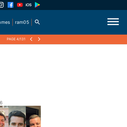
mmes
ram05
PAGE 4/131
26