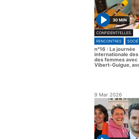
30 MIN
P
CONFIDENTI'ELLES
l
RENCONTRES
SOCIÉ
a
n°16 : La journée
y
internationale des
des femmes avec
Vibert-Guigue, av
9 Mar 2026