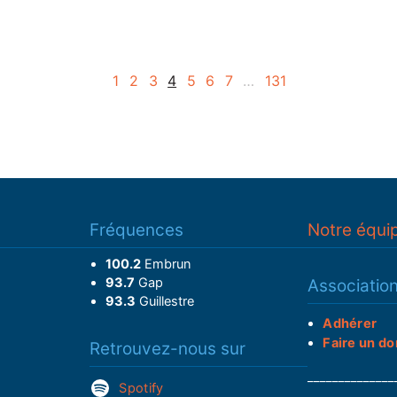
1
2
3
4
5
6
7
…
131
Fréquences
Notre équi
100.2
Embrun
93.7
Gap
Associatio
93.3
Guillestre
Adhérer
Faire un do
Retrouvez-nous sur
______________
Spotify