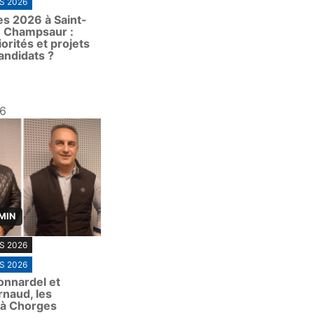
S 2026
es 2026 à Saint-
 Champsaur :
iorités et projets
andidats ?
26
 MIN
S 2026
S 2026
onnardel et
naud, les
 à Chorges