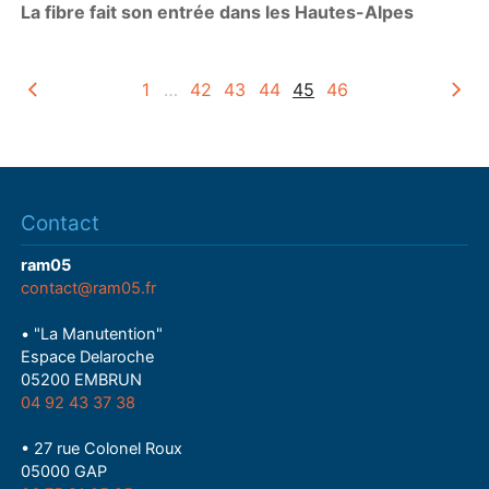
La fibre fait son entrée dans les Hautes-Alpes
1
…
42
43
44
45
46
Contact
ram05
contact@ram05.fr
• "La Manutention"
Espace Delaroche
05200 EMBRUN
04 92 43 37 38
• 27 rue Colonel Roux
05000 GAP