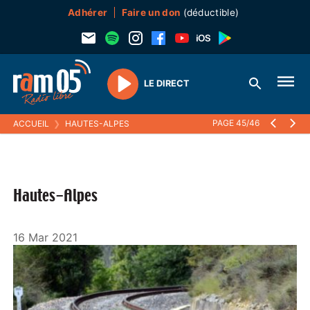
Adhérer
Faire un don
(déductible)
LE DIRECT
Play
PAGE 45/46
ACCUEIL
❯
HAUTES-ALPES
Hautes-Alpes
16 Mar 2021