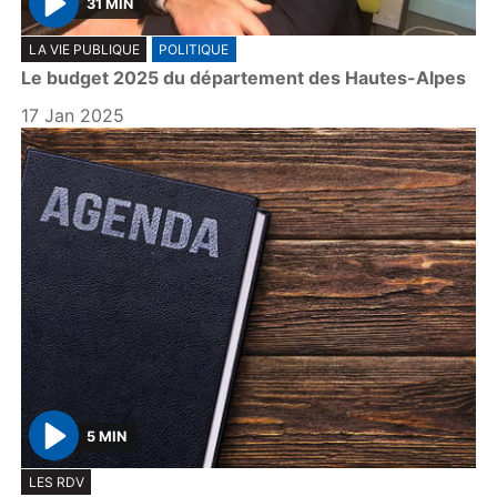
31 MIN
P
LA VIE PUBLIQUE
POLITIQUE
l
Le budget 2025 du département des Hautes-Alpes
a
y
17 Jan 2025
5 MIN
P
LES RDV
l