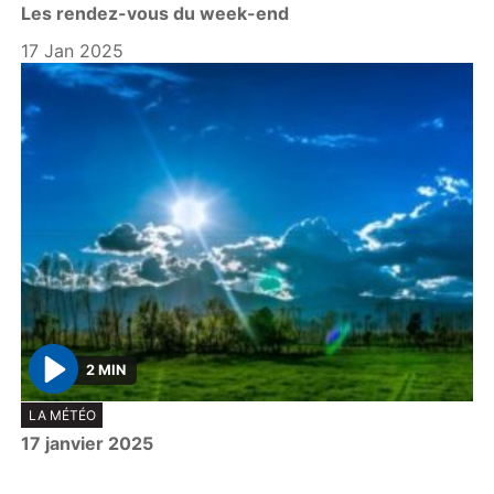
Les rendez-vous du week-end
a
y
17 Jan 2025
2 MIN
P
LA MÉTÉO
l
17 janvier 2025
a
y