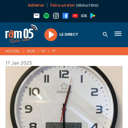
Adhérer
Faire un don
(déductible)
LE DIRECT
Play
ACCUEIL
❯
2025
❯
01
❯
17
17 Jan 2025