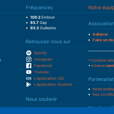
Fréquences
Notre équi
100.2
Embrun
93.7
Gap
Associatio
93.3
Guillestre
Adhérer
Faire un do
Retrouvez-nous sur
______________
Spotify
Instagram
x
• Compte-ren
Facebook
•
Intranet
ram
Youtube
L'application iOS
Partenariat
L'application Android
Notre politi
Nos conditi
Nous soutenir
Mentions l
Adhérer à notre radio associative