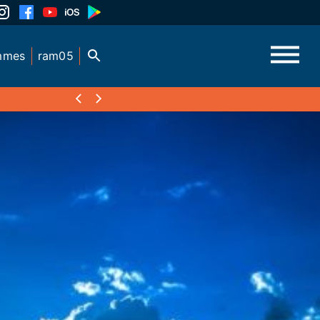
mmes
ram05