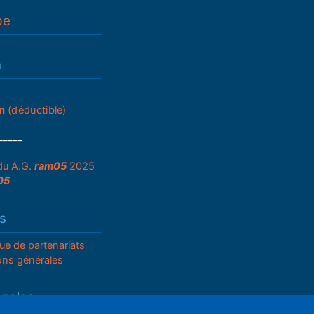
pe
n
n
(déductible)
_____
du A.G.
ram05
2025
05
s
que de partenariats
ons générales
égales