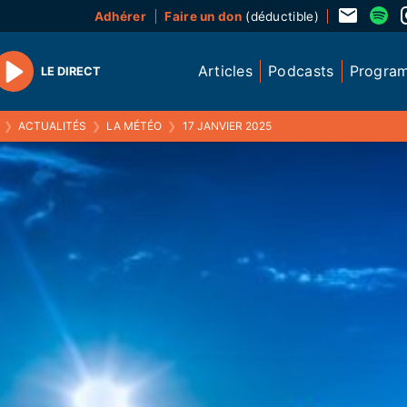
Adhérer
Faire un don
(déductible)
Articles
Podcasts
Progra
LE DIRECT
Play
❯
ACTUALITÉS
❯
LA MÉTÉO
❯
17 JANVIER 2025