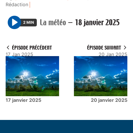
Rédaction
La météo
—
18 janvier 2025
2 MIN
P
l
a
ÉPISODE PRÉCÉDENT
ÉPISODE SUIVANT
y
17 Jan 2025
20 Jan 2025
17 janvier 2025
20 janvier 2025