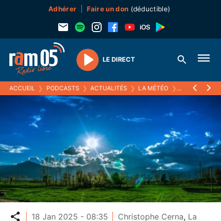
Adhérer
Faire un don
(déductible)
LE DIRECT
Play
ACCUEIL
❯
PODCASTS
❯
ACTUALITÉS
❯
LA MÉTÉO
❯
18 JANVIER 2
Partager
18 Jan 2025 - 08:35
Christophe Cerna
,
La