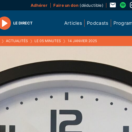
Adhérer
Faire un don
(déductible)
Articles
Podcasts
Progra
LE DIRECT
Play
❯
ACTUALITÉS
❯
LE 05 MINUTES
❯
14 JANVIER 2025