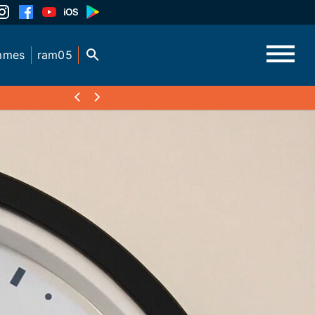
mmes
ram05