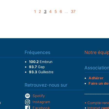
1
2
3
4
5
6
…
37
Fréquences
Notre équi
100.2
Embrun
93.7
Gap
Associatio
93.3
Guillestre
Adhérer
Faire un do
Retrouvez-nous sur
______________
Spotify
Instagram
x
• Compte-ren
Facebook
•
Intranet
ram