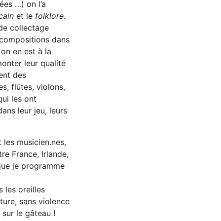
ées …) on l’a
cain
et le
folklore
.
 de collectage
s compositions dans
 on en est à la
onter leur qualité
uent des
s, flûtes, violons,
ui les ont
ns leur jeu, leurs
 les musicien.nes,
re France, Irlande,
s que je programme
 les oreilles
ture, sans violence
sur le gâteau !