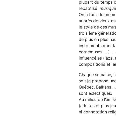
plupart du temps d
rebaptisé
musiques
On a tout de même
auprès de vieux mu
le style de ces mus
troisième générati
de plus en plus hau
instruments dont la
cornemuses … ) . I
influencé.es (jazz
compositions et leu
Chaque semaine, so
soit je propose une
Québec, Balkans …)
sont éclectiques.
Au milieu de l’émis
(adultes et plus je
ni connotation reli