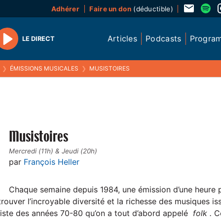
Adhérer
Faire un don
(déductible)
Articles
Podcasts
Progra
LE DIRECT
Play
❯
ÉMISSIONS MUSICALES
❯
MUSISTOIRES
Musistoires
Mercredi (11h) & Jeudi (20h)
par
François Heller
Chaque semaine depuis 1984, une émission d’une heure po
rouver l’incroyable diversité et la richesse des musiques is
iste des années 70-80 qu’on a tout d’abord appelé
folk .
C