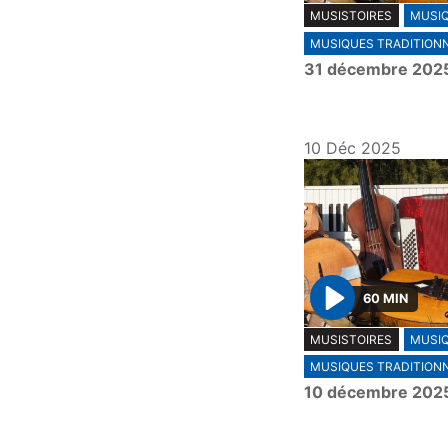
MUSISTOIRES
MUSI
l
MUSIQUES TRADITION
a
31 décembre 202
y
10 Déc 2025
60 MIN
P
MUSISTOIRES
MUSI
l
MUSIQUES TRADITION
a
10 décembre 202
y