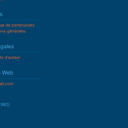
s
que de partenariats
ons générales
égales
ts d'auteur
n Web
il.com
/1982)