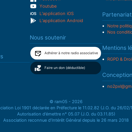
Youtube
L'application iOS
Partenariat
L'application Android
Notre politi
Nos conditi
Nous soutenir
Mentions l
Adhérer à notre radio associative
rs
RGPD & Droi
Faire un don (déductible)
Conceptio
no2pxl@gma
© ram05 - 2026
iation Loi 1901 déclarée en Préfecture le 11.02.82 (J.O. du 26/02
Autorisation d’émettre n° 05.07 (J.O. du 03.11.85)
Association reconnue d’Intérêt Général depuis le 26 mars 2018