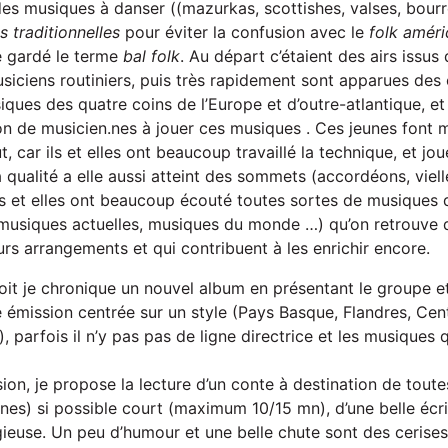
es musiques à danser ((mazurkas, scottishes, valses, bourr
 traditionnelles
pour éviter la confusion avec le
folk améri
 gardé le terme
bal folk
. Au départ c’étaient des airs issus
siciens routiniers, puis très rapidement sont apparues de
iques des quatre coins de l’Europe et d’outre-atlantique, et
on de musicien.nes à jouer ces musiques . Ces jeunes font m
t, car ils et elles ont beaucoup travaillé la technique, et jo
 qualité a elle aussi atteint des sommets (accordéons, vielle
ls et elles ont beaucoup écouté toutes sortes de musiques q
, musiques actuelles, musiques du monde …) qu’on retrouve da
rs arrangements et qui contribuent à les enrichir encore.
it je chronique un nouvel album en présentant le groupe et
 émission centrée sur un style (Pays Basque, Flandres, Cent
, parfois il n’y pas pas de ligne directrice et les musique
sion, je propose la lecture d’un conte à destination de toutes
unes) si possible court (maximum 10/15 mn), d’une belle écri
gieuse. Un peu d’humour et une belle chute sont des cerises 