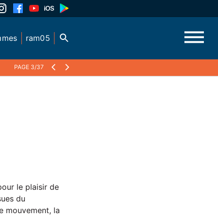
mmes
ram05
PAGE 3/37
ur le plaisir de
sues du
e mouvement, la