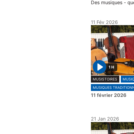
Des musiques - que
11 Fév 2026
1 H
P
MUSISTOIRES
MUSI
l
MUSIQUES TRADITION
a
11 février 2026
y
21 Jan 2026