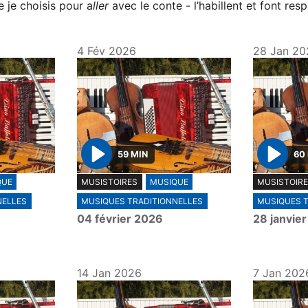
 je choisis pour a
ller
avec le conte - l’habillent et font respi
4 Fév 2026
28 Jan 20
59 MIN
60
P
P
QUE
MUSISTOIRES
MUSIQUE
MUSISTOIR
l
l
NELLES
MUSIQUES TRADITIONNELLES
MUSIQUES 
a
a
04 février 2026
28 janvie
y
y
14 Jan 2026
7 Jan 202