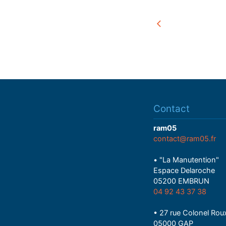
Contact
ram05
contact@ram05.fr
• "La Manutention"
Espace Delaroche
05200 EMBRUN
04 92 43 37 38
• 27 rue Colonel Rou
05000 GAP