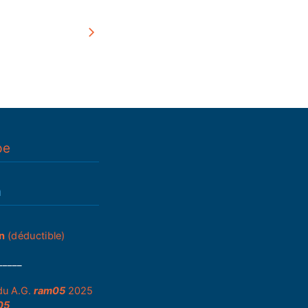
pe
n
n
(déductible)
_____
du A.G.
ram05
2025
05