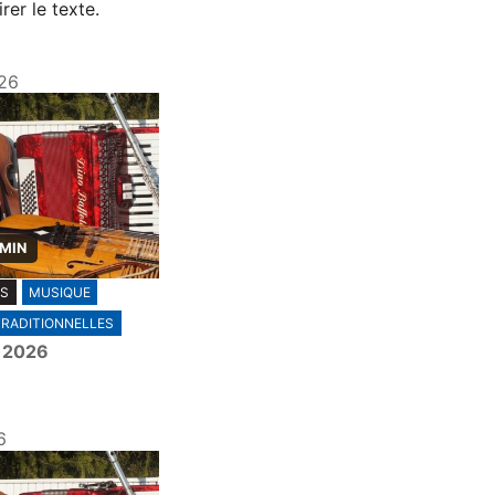
rer le texte.
26
 MIN
ES
MUSIQUE
TRADITIONNELLES
r 2026
6