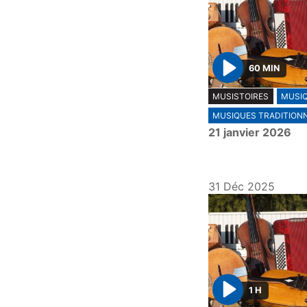
60 MIN
P
MUSISTOIRES
MUSI
l
MUSIQUES TRADITION
a
21 janvier 2026
y
31 Déc 2025
1 H
P