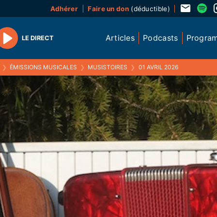
Adhérer
Faire un don
(déductible)
Articles
Podcasts
Progra
LE DIRECT
Play
❯
ÉMISSIONS MUSICALES
❯
MUSISTOIRES
❯
01 AVRIL 2026