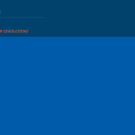
n
n
(déductible)
_____
ettings
Mute
du A.G.
ram05
2025
05
s
que de partenariats
ons générales
égales
ts d'auteur