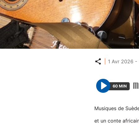
Partager
1 Avr 2026 - 
M
60 MIN
P
l
a
Musiques de Suède 
y
et un conte africai