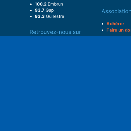
100.2
Embrun
93.7
Gap
Associatio
93.3
Guillestre
Adhérer
Faire un do
Retrouvez-nous sur
______________
Spotify
S
Instagram
x
• Compte-ren
Facebook
•
Intranet
ram
Youtube
L'application iOS
Partenariat
L'application Android
Notre politi
Nos conditi
Nous soutenir
Mentions l
Adhérer à notre radio associative
rs
RGPD & Droi
Faire un don (déductible)