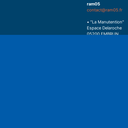
ram05
contact@ram05.fr
• "La Manutention"
Espace Delaroche
05200 EMBRUN
04 92 43 37 38
Play
• 27 rue Colonel Rou
05000 GAP
06 75 81 05 85
Espace auditeu
Nous écrire