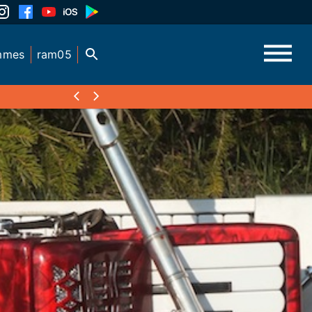
mmes
ram05