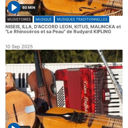
60 MIN
P
MUSISTOIRES
MUSIQUE
MUSIQUES TRADITIONNELLES
l
NISEIS, ILLA, D'ACCORD LEON, KITUS, MALINCKA et
a
"Le Rhinocéros et sa Peau" de Rudyard KIPLING
y
10 Sep 2025