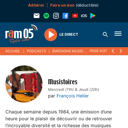
Adhérer
Faire un don
(déductible)
LE DIRECT
Play
PAGE 4/37
ACCUEIL
❯
PODCASTS
❯
ÉMISSIONS MUSICALES
❯
MUSISTOIRES
Musistoires
Mercredi (11h) & Jeudi (20h)
par
François Heller
Chaque semaine depuis 1984, une émission d’une
heure pour le plaisir de découvrir ou de retrouver
l’incroyable diversité et la richesse des musiques