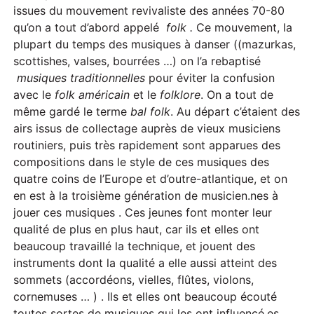
issues du mouvement revivaliste des années 70-80
qu’on a tout d’abord appelé
folk .
Ce mouvement, la
plupart du temps des musiques à danser ((mazurkas,
scottishes, valses, bourrées …) on l’a rebaptisé
musiques traditionnelles
pour éviter la confusion
avec le
folk américain
et le
folklore
. On a tout de
même gardé le terme
bal folk
. Au départ c’étaient des
airs issus de collectage auprès de vieux musiciens
routiniers, puis très rapidement sont apparues des
compositions dans le style de ces musiques des
quatre coins de l’Europe et d’outre-atlantique, et on
en est à la troisième génération de musicien.nes à
jouer ces musiques . Ces jeunes font monter leur
qualité de plus en plus haut, car ils et elles ont
beaucoup travaillé la technique, et jouent des
instruments dont la qualité a elle aussi atteint des
sommets (accordéons, vielles, flûtes, violons,
cornemuses … ) . Ils et elles ont beaucoup écouté
toutes sortes de musiques qui les ont influencé.es