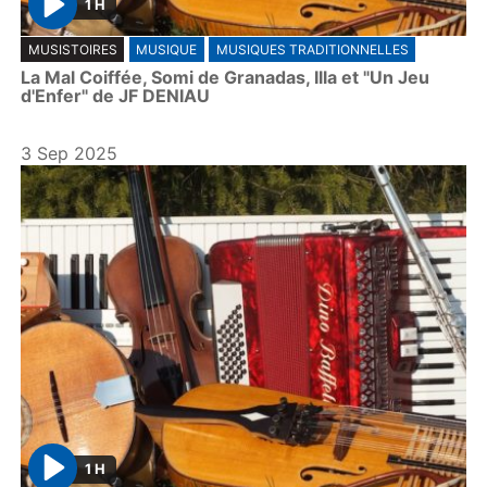
1 H
P
MUSISTOIRES
MUSIQUE
MUSIQUES TRADITIONNELLES
l
La Mal Coiffée, Somi de Granadas, Illa et "Un Jeu
a
d'Enfer" de JF DENIAU
y
3 Sep 2025
1 H