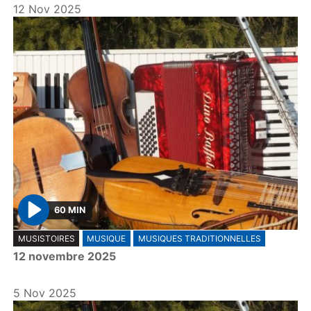
12 Nov 2025
60 MIN
P
MUSISTOIRES
MUSIQUE
MUSIQUES TRADITIONNELLES
l
12 novembre 2025
a
y
5 Nov 2025