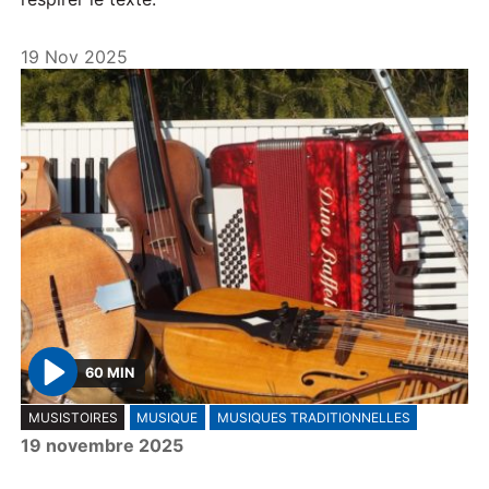
19 Nov 2025
60 MIN
P
MUSISTOIRES
MUSIQUE
MUSIQUES TRADITIONNELLES
l
19 novembre 2025
a
y