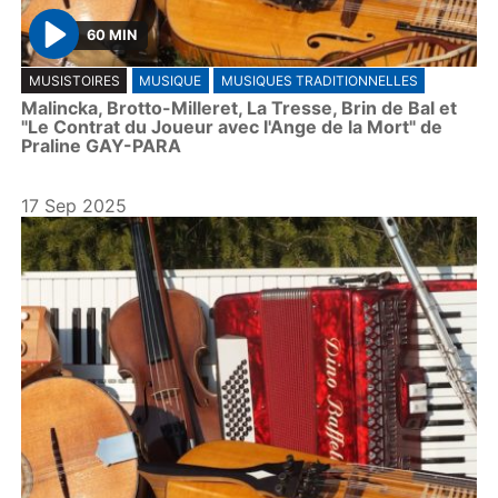
60 MIN
P
MUSISTOIRES
MUSIQUE
MUSIQUES TRADITIONNELLES
l
Malincka, Brotto-Milleret, La Tresse, Brin de Bal et
a
"Le Contrat du Joueur avec l'Ange de la Mort" de
y
Praline GAY-PARA
17 Sep 2025