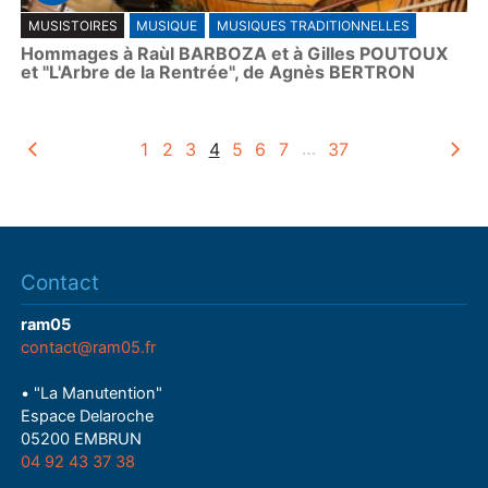
P
MUSISTOIRES
MUSIQUE
MUSIQUES TRADITIONNELLES
l
Hommages à Raùl BARBOZA et à Gilles POUTOUX
a
et "L'Arbre de la Rentrée", de Agnès BERTRON
y
1
2
3
4
5
6
7
…
37
Contact
ram05
contact@ram05.fr
• "La Manutention"
Espace Delaroche
05200 EMBRUN
04 92 43 37 38