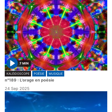
7 MIN
P
KALÉIDOSCOPE
POÉSIE
MUSIQUE
l
n°189 : L'orage en poésie
a
y
24 Sep 2025