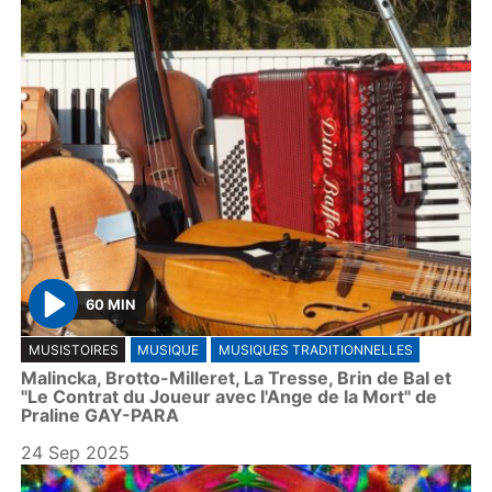
60 MIN
P
MUSISTOIRES
MUSIQUE
MUSIQUES TRADITIONNELLES
l
Malincka, Brotto-Milleret, La Tresse, Brin de Bal et
a
"Le Contrat du Joueur avec l'Ange de la Mort" de
y
Praline GAY-PARA
24 Sep 2025