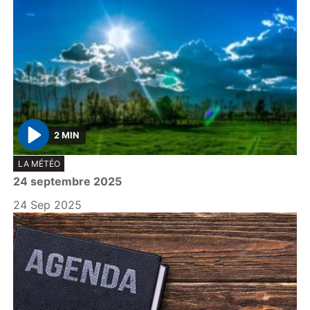
2 MIN
P
LA MÉTÉO
l
24 septembre 2025
a
y
24 Sep 2025