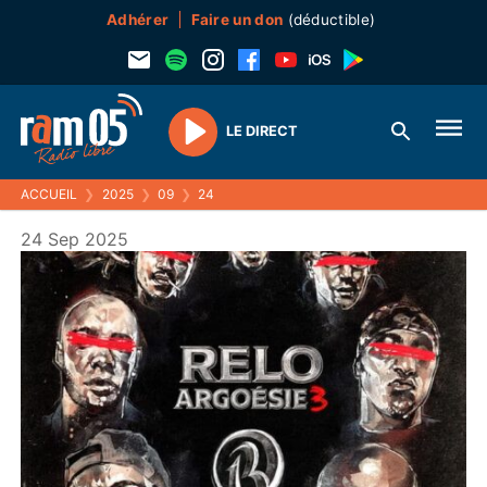
Adhérer
Faire un don
(déductible)
LE DIRECT
Play
ACCUEIL
❯
2025
❯
09
❯
24
24 Sep 2025