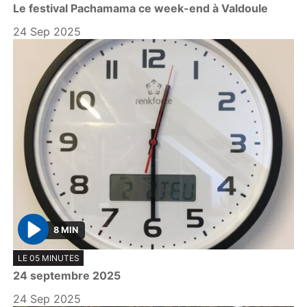
Le festival Pachamama ce week-end à Valdoule
a
y
24 Sep 2025
8 MIN
P
LE 05 MINUTES
l
24 septembre 2025
a
y
24 Sep 2025