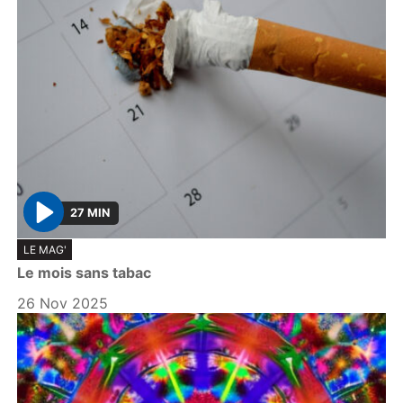
27 MIN
P
LE MAG'
l
Le mois sans tabac
a
y
26 Nov 2025