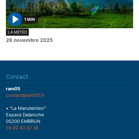
1 MIN
P
LA MÉTÉO
l
26 novembre 2025
a
y
Contact
ram05
contact@ram05.fr
• "La Manutention"
Espace Delaroche
05200 EMBRUN
04 92 43 37 38