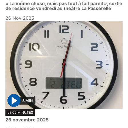
« La même chose, mais pas tout à fait pareil », sortie
a
de résidence vendredi au théâtre La Passerelle
y
26 Nov 2025
8 MIN
P
LE 05 MINUTES
l
26 novembre 2025
a
y