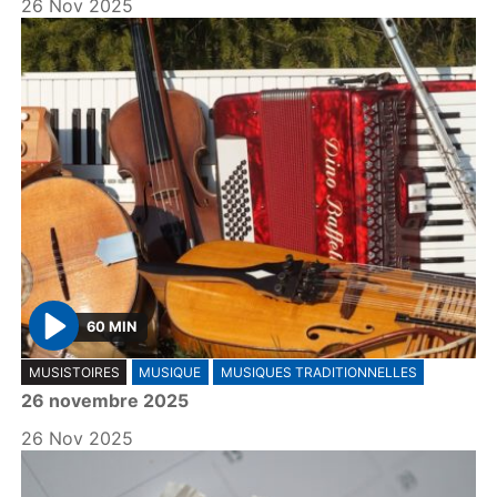
26 Nov 2025
60 MIN
P
MUSISTOIRES
MUSIQUE
MUSIQUES TRADITIONNELLES
l
26 novembre 2025
a
y
26 Nov 2025