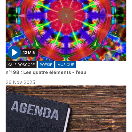
12 MIN
P
KALÉIDOSCOPE
POÉSIE
MUSIQUE
l
n°198 : Les quatre éléments - l'eau
a
y
26 Nov 2025