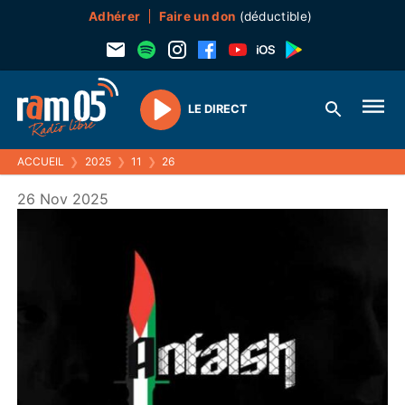
Adhérer
Faire un don
(déductible)
LE DIRECT
Play
ACCUEIL
❯
2025
❯
11
❯
26
26 Nov 2025