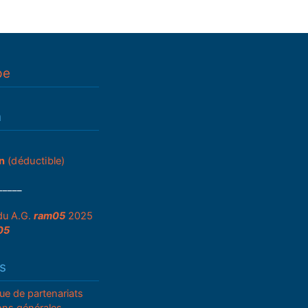
pe
n
n
(déductible)
_____
du A.G.
ram05
2025
05
s
que de partenariats