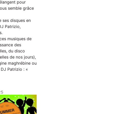
élangent pour
 vous semble grâce
e ses disques en
J Patrizio,
s.
 ces musiques de
issance des
lles, du disco
les de nos jours),
igine maghrébine ou
 DJ Patrizio : «
25