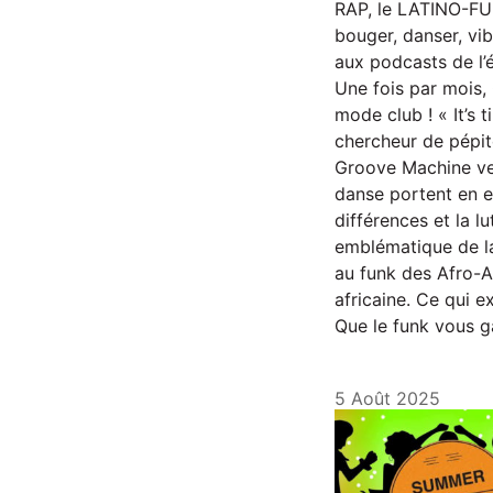
RAP, le LATINO-FUN
bouger, danser, vi
aux podcasts de l’é
Une fois par mois,
mode club ! « It’s 
chercheur de pépit
Groove Machine veu
danse portent en e
différences et la l
emblématique de la
au funk des Afro-A
africaine. Ce qui 
Que le funk vous ga
5 Août 2025