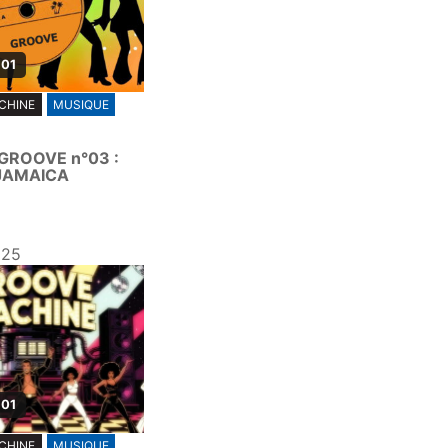
 01
CHINE
MUSIQUE
ROOVE n°03 :
JAMAICA
025
 01
CHINE
MUSIQUE