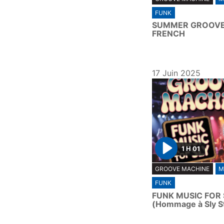
l
FUNK
a
SUMMER GROOVE 
y
FRENCH
17 Juin 2025
1 H 01
P
GROOVE MACHINE
M
l
FUNK
a
FUNK MUSIC FOR 
y
(Hommage à Sly S