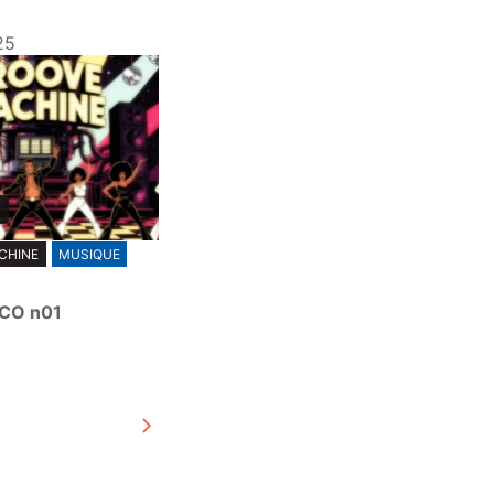
25
CHINE
MUSIQUE
SCO n01