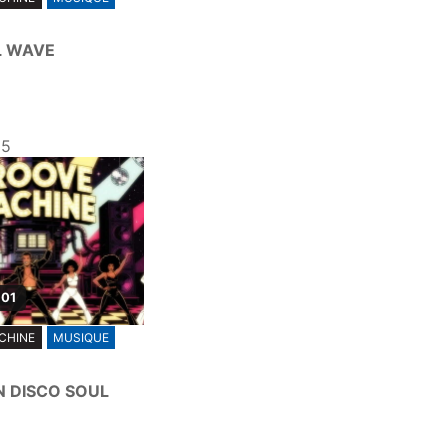
L WAVE
25
 01
CHINE
MUSIQUE
 DISCO SOUL