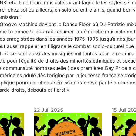
K, etc. Une heure musicale durant laquelle les styles se m
brer chez soi ou ailleurs, en solo ou entre amis, quand bon
mission !
 Groove Machine devient le Dance Floor où DJ Patrizio mix
time to dance !» pourrait résumer la démarche musicale de D
es enregistrées dans les années 1975-1995 jusqu’à nos jour
t aussi rappeler en filigrane le combat socio-culturel que
lles: ce sont aussi des musiques militantes pour la reconna
utte pour l’égalité de droits des minorités ethniques et sexue
 communauté homosexuelle ( des premières Gay Pride à cel
méricains adulé dès l’origine par la jeunesse française d’or
explique pourquoi chaque émission s’achève par le dicton de
rde droits, debouts et fiers! ».
22 Juil 2025
15 Juil 20