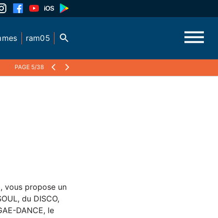
mmes
ram05
PAGE 5/38
o
, vous propose un
 SOUL, du DISCO,
GGAE-DANCE, le