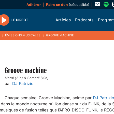
Adhérer
Faire un don
(déductible)
Articles
Podcasts
Progra
LE DIRECT
Play
❯
ÉMISSIONS MUSICALES
❯
GROOVE MACHINE
Groove machine
Mardi (21h) & Samedi (19h)
par
DJ Patrizio
Chaque semaine, Groove Machine, animé par
DJ Patrizi
 dans le monde nocturne où l’on danse sur du FUNK, de la
s musiques de fusion telles que l’AFRO-DISCO-FUNK, le RE