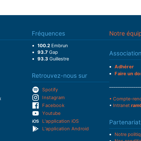
Fréquences
Notre équi
100.2
Embrun
93.7
Gap
Associatio
93.3
Guillestre
Adhérer
Faire un do
Retrouvez-nous sur
______________
Spotify
Instagram
x
• Compte-ren
Facebook
•
Intranet
ram
Youtube
L'application iOS
Partenariat
L'application Android
Notre politi