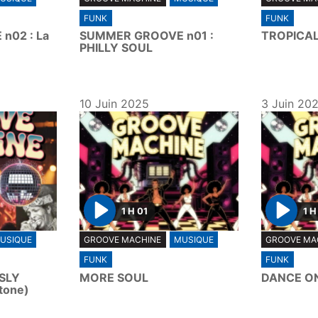
l
l
FUNK
FUNK
a
a
n02 : La
SUMMER GROOVE n01 :
TROPICA
y
y
PHILLY SOUL
10 Juin 2025
3 Juin 20
1 H 01
1 H
P
P
USIQUE
GROOVE MACHINE
MUSIQUE
GROOVE MA
l
l
FUNK
FUNK
a
a
SLY
MORE SOUL
DANCE ON
y
y
tone)