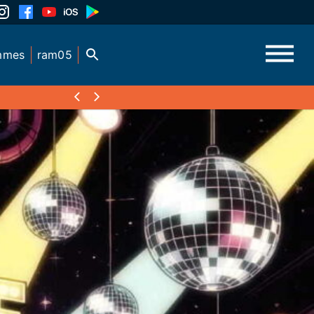
mmes
ram05