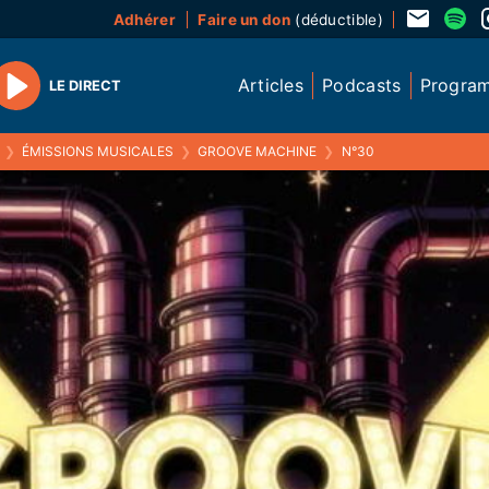
Adhérer
Faire un don
(déductible)
Articles
Podcasts
Progra
LE DIRECT
Play
❯
ÉMISSIONS MUSICALES
❯
GROOVE MACHINE
❯
N°30