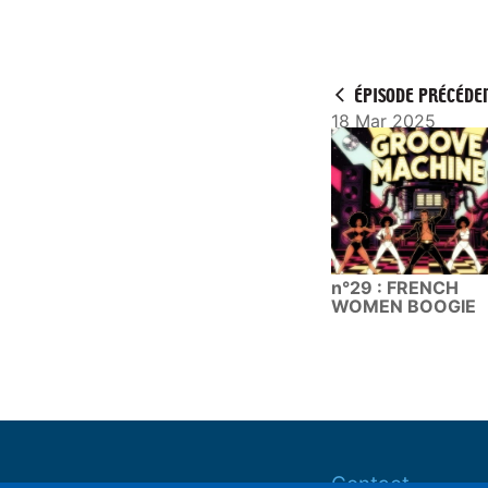
P
l
a
y
ÉPISODE PRÉCÉDE
18 Mar 2025
n°29 : FRENCH
WOMEN BOOGIE
Contact