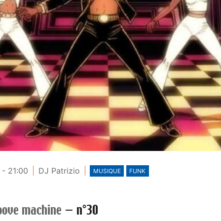
- 21:00
DJ Patrizio
MUSIQUE
FUNK
oove machine
—
n°30