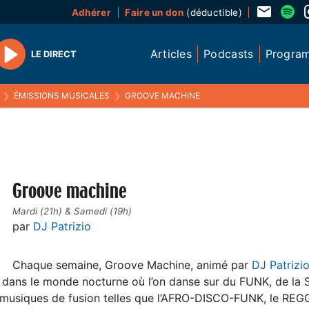
Adhérer
Faire un don
(déductible)
Articles
Podcasts
Progra
LE DIRECT
Play
❯
ÉMISSIONS MUSICALES
❯
GROOVE MACHINE
Groove machine
Mardi (21h) & Samedi (19h)
par
DJ Patrizio
Chaque semaine, Groove Machine, animé par
DJ Patrizi
 dans le monde nocturne où l’on danse sur du FUNK, de la
s musiques de fusion telles que l’AFRO-DISCO-FUNK, le RE