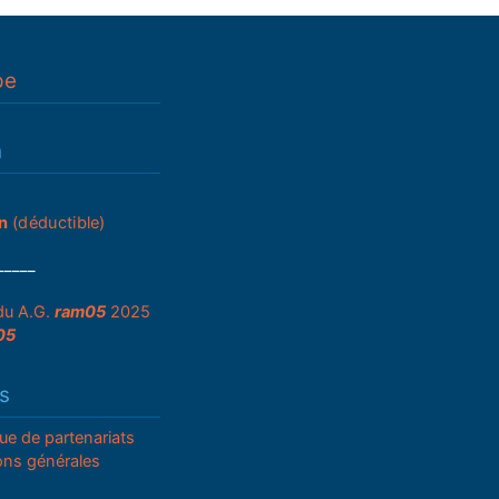
pe
n
n
(déductible)
_____
du A.G.
ram05
2025
05
s
que de partenariats
ons générales