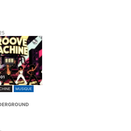
25
 01
CHINE
MUSIQUE
NDERGROUND