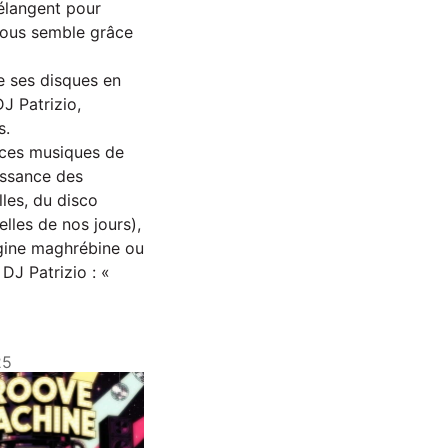
élangent pour
 vous semble grâce
e ses disques en
J Patrizio,
s.
 ces musiques de
issance des
lles, du disco
les de nos jours),
igine maghrébine ou
 DJ Patrizio : «
25