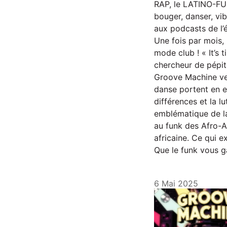
RAP, le LATINO-FUN
bouger, danser, vi
aux podcasts de l’é
Une fois par mois,
mode club ! « It’s 
chercheur de pépit
Groove Machine veu
danse portent en e
différences et la l
emblématique de la
au funk des Afro-A
africaine. Ce qui 
Que le funk vous ga
6 Mai 2025