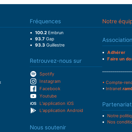
Fréquences
Notre équi
100.2
Embrun
93.7
Gap
Associatio
93.3
Guillestre
Adhérer
Faire un do
Retrouvez-nous sur
______________
Spotify
Instagram
x
• Compte-ren
Facebook
•
Intranet
ram
Youtube
L'application iOS
Partenariat
L'application Android
Notre politi
Nos conditi
Nous soutenir