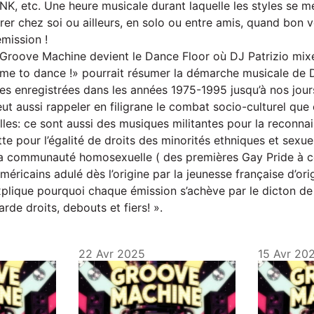
K, etc. Une heure musicale durant laquelle les styles se m
brer chez soi ou ailleurs, en solo ou entre amis, quand bon
mission !
 Groove Machine devient le Dance Floor où DJ Patrizio mix
time to dance !» pourrait résumer la démarche musicale de D
es enregistrées dans les années 1975-1995 jusqu’à nos jour
t aussi rappeler en filigrane le combat socio-culturel que
lles: ce sont aussi des musiques militantes pour la reconna
utte pour l’égalité de droits des minorités ethniques et sexue
 communauté homosexuelle ( des premières Gay Pride à cel
méricains adulé dès l’origine par la jeunesse française d’or
explique pourquoi chaque émission s’achève par le dicton de
rde droits, debouts et fiers! ».
22 Avr 2025
15 Avr 20