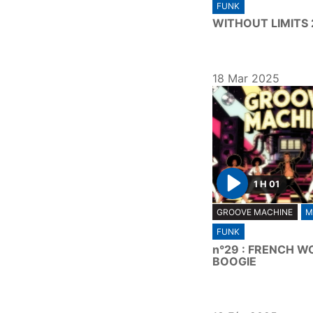
FUNK
a
WITHOUT LIMITS 
y
18 Mar 2025
1 H 01
P
GROOVE MACHINE
M
l
FUNK
a
n°29 : FRENCH 
y
BOOGIE