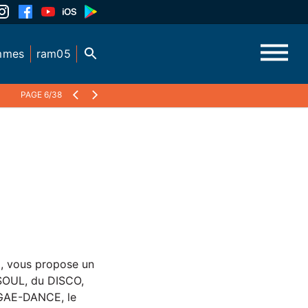
mmes
ram05
PAGE 6/38
o
, vous propose un
 SOUL, du DISCO,
GGAE-DANCE, le