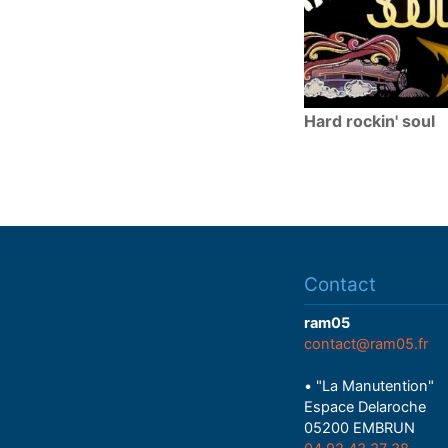
Hard rockin' soul
Contact
ram05
contact@ram05.fr
• "La Manutention"
Espace Delaroche
05200 EMBRUN