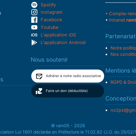
______________
Spotify
Instagram
x
• Compte-ren
Facebook
•
Intranet
ram
Youtube
L'application iOS
Partenariat
L'application Android
Notre politi
Nos conditi
Nous soutenir
Mentions l
Adhérer à notre radio associative
rs
RGPD & Droi
Faire un don (déductible)
Conceptio
no2pxl@gma
© ram05 - 2026
iation Loi 1901 déclarée en Préfecture le 11.02.82 (J.O. du 26/02