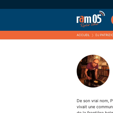
ACCUEIL
❯
DJ PATRIZI
De son vrai nom, P
vivait une communa
de la frontière bel