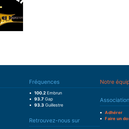
Fréquences
Notre équi
100.2
Embrun
93.7
Gap
Associatio
93.3
Guillestre
Adhérer
Faire un do
Retrouvez-nous sur