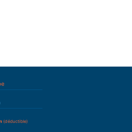
pe
n
n
(déductible)