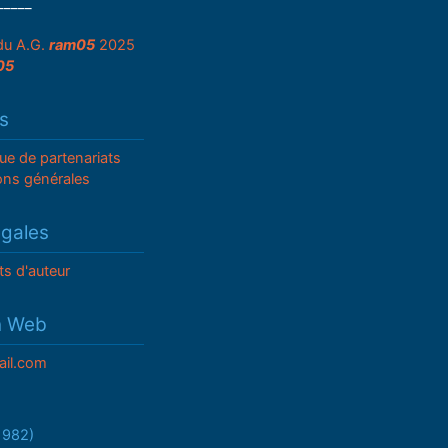
_____
du A.G.
ram05
2025
05
s
que de partenariats
ons générales
égales
ts d'auteur
n Web
il.com
/1982)