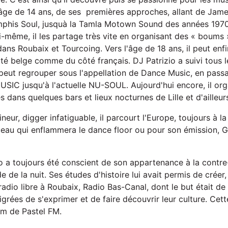
'âge de 14 ans, de ses premières approches, allant de Jam
mphis Soul, jusquà la Tamla Motown Sound des années 1970
ui-même, il les partage très vite en organisant des « boum
ans Roubaix et Tourcoing. Vers l'âge de 18 ans, il peut enfin
té belge comme du côté français. DJ Patrizio a suivi tous
peut regrouper sous l'appellation de Dance Music, en passa
IC jusqu'à l'actuelle NU-SOUL. Aujourd'hui encore, il org
s dans quelques bars et lieux nocturnes de Lille et d'ailleur
ineur, digger infatiguable, il parcourt l'Europe, toujours à l
ceau qui enflammera le dance floor ou pour son émission, 
io a toujours été conscient de son appartenance à la contre
 de la nuit. Ses études d'histoire lui avait permis de créer
radio libre à Roubaix, Radio Bas-Canal, dont le but était d
ées de s'exprimer et de faire découvrir leur culture. Cett
om de Pastel FM.