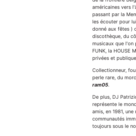
américaines vers l
passant par la Me
les écouter pour l
donné aux fêtes ) d
discothèque, du cô
musicaux que l'on 
FUNK, la HOUSE MUS
privées et publique
Collectionneur, fou
perle rare, du mor
ram05
.
De plus, DJ Patriz
représente le monde
amis, en 1981, une 
communautés immigr
toujours sous le n