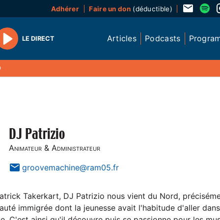
Adhérer
Faire un don
(déductible)
Articles
Podcasts
Progra
LE DIRECT
Play
O
DJ Patrizio
Animateur & Administrateur
groovemachine@ram05.fr
atrick Takerkart, DJ Patrizio nous vient du Nord, précisém
uté immigrée dont la jeunesse avait l'habitude d'aller dan
ge. C'est ainsi qu'il découvre puis se passionne pour les mu