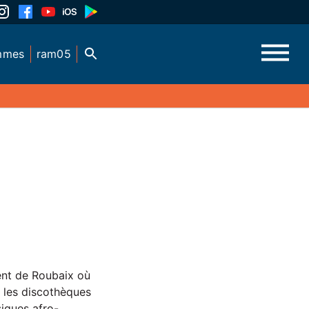
mmes
ram05
ent de Roubaix où
s les discothèques
siques afro-