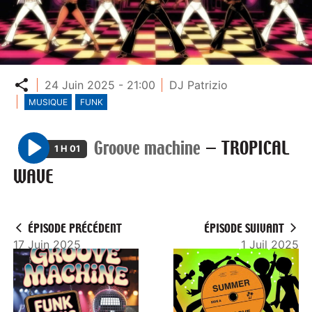
Partager
24 Juin 2025 - 21:00
DJ Patrizio
MUSIQUE
FUNK
Groove machine
—
TROPICAL
1 H 01
P
WAVE
l
a
y
ÉPISODE PRÉCÉDENT
ÉPISODE SUIVANT
17 Juin 2025
1 Juil 2025