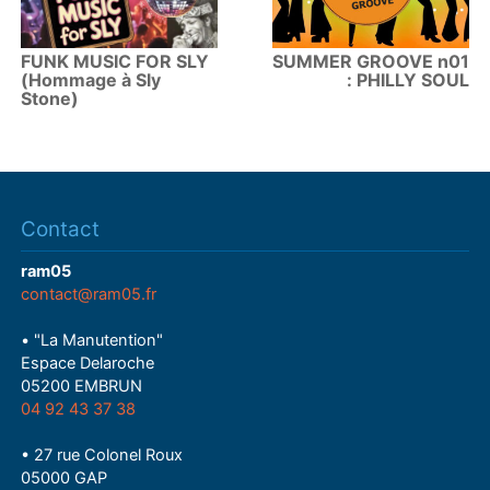
FUNK MUSIC FOR SLY
SUMMER GROOVE n01
(Hommage à Sly
: PHILLY SOUL
Stone)
Contact
ram05
contact@ram05.fr
• "La Manutention"
Espace Delaroche
05200 EMBRUN
04 92 43 37 38
• 27 rue Colonel Roux
05000 GAP