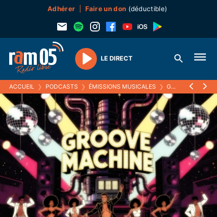
Adhérer
Faire un don
(déductible)
LE DIRECT
Play
ACCUEIL
❯
PODCASTS
❯
ÉMISSIONS MUSICALES
❯
GROOVE MACHINE