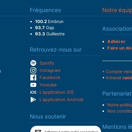
Fréquences
Notre équi
100.2
Embrun
93.7
Gap
Associatio
93.3
Guillestre
Adhérer
Faire un do
Retrouvez-nous sur
______________
Spotify
Instagram
x
• Compte-ren
Facebook
•
Intranet
ram
Youtube
L'application iOS
Partenariat
L'application Android
Notre politi
Nos conditi
Nous soutenir
Mentions l
Adhérer à notre radio associative