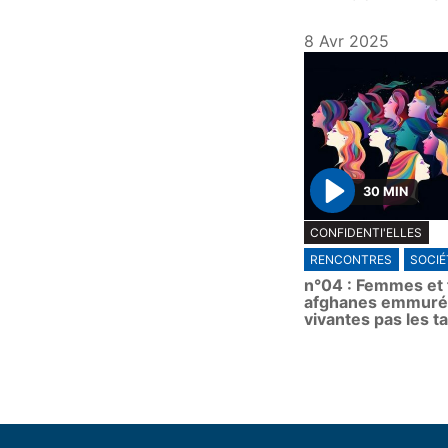
8 Avr 2025
30 MIN
P
CONFIDENTI'ELLES
l
RENCONTRES
SOCIÉ
a
n°04 : Femmes et f
y
afghanes emmuré
vivantes pas les t