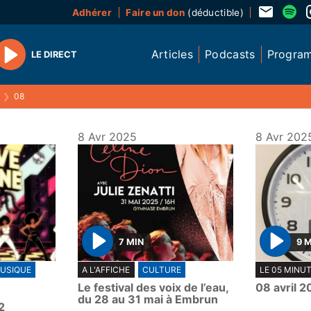
Adhérer
Faire un don
(déductible)
Articles
Podcasts
Progra
LE DIRECT
Play
❯
08
8 Avr 2025
8 Avr 202
7 MIN
9 
P
P
USIQUE
A L'AFFICHE
CULTURE
LE 05 MINU
l
l
Le festival des voix de l’eau,
08 avril 2
a
a
du 28 au 31 mai à Embrun
2
y
y