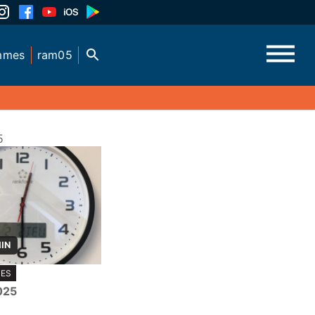
mmes
ram05
5
MIN
TES
025