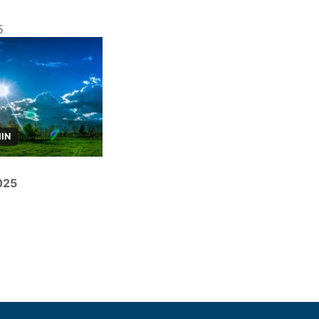
5
MIN
025