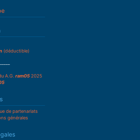
pe
n
n
(déductible)
_____
du A.G.
ram05
2025
05
s
que de partenariats
ons générales
égales