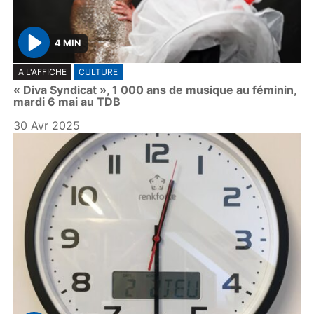
4 MIN
P
A L'AFFICHE
CULTURE
l
« Diva Syndicat », 1 000 ans de musique au féminin,
a
mardi 6 mai au TDB
y
30 Avr 2025