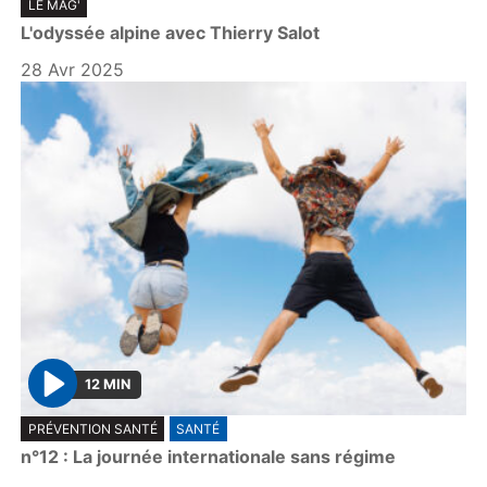
LE MAG'
l
L'odyssée alpine avec Thierry Salot
a
y
28 Avr 2025
12 MIN
P
PRÉVENTION SANTÉ
SANTÉ
l
n°12 : La journée internationale sans régime
a