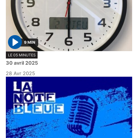
9 MIN
P
LE 05 MINUTES
l
30 avril 2025
a
y
28 Avr 2025