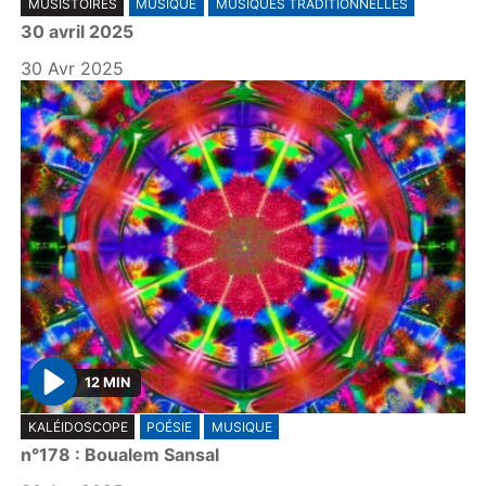
MUSISTOIRES
MUSIQUE
MUSIQUES TRADITIONNELLES
l
30 avril 2025
a
y
30 Avr 2025
12 MIN
P
KALÉIDOSCOPE
POÉSIE
MUSIQUE
l
n°178 : Boualem Sansal
a
y