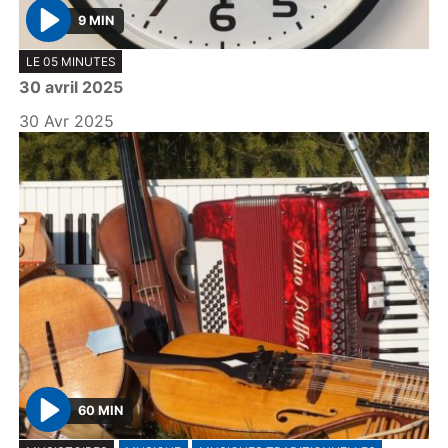
9 MIN
P
LE 05 MINUTES
l
30 avril 2025
a
y
30 Avr 2025
60 MIN
P