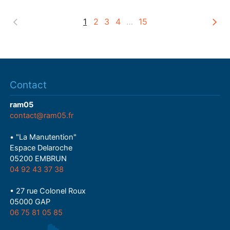
y
1
2
3
4
…
15
Contact
ram05
contact@ram05.fr
• "La Manutention"
Espace Delaroche
05200 EMBRUN
04 92 43 37 38
• 27 rue Colonel Roux
05000 GAP
06 75 81 05 85