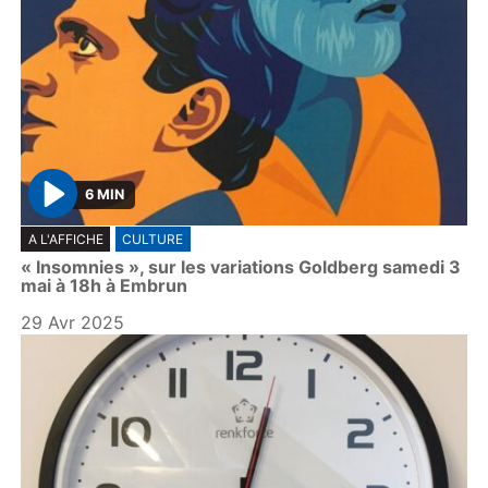
6 MIN
P
A L'AFFICHE
CULTURE
l
« Insomnies », sur les variations Goldberg samedi 3
a
mai à 18h à Embrun
y
29 Avr 2025