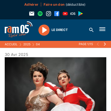
Adhérer
Faire un don
(déductible)
LE DIRECT
Play
PAGE 1/15
ACCUEIL
❯
2025
❯
04
30 Avr 2025