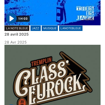
1 H 03
P
LA NOTE BLEUE
JAZZ
MUSIQUE
LANOTEBLEUE
l
28 avril 2025
a
y
28 Avr 2025