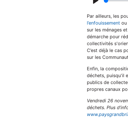
P
l
Par ailleurs, les p
a
l’enfouissement
ou 
sur les ménages et 
y
démarche pour rédu
collectivités s'ori
C’est déjà le cas 
sur les Communaut
Enfin, la compositi
déchets, puisqu'il 
publics de collect
propres canaux pou
Vendredi 26 novemb
déchets. Plus d’inf
www.paysgrandbria