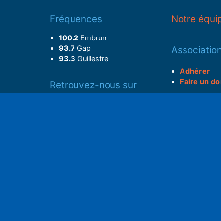
Fréquences
Notre équi
100.2
Embrun
93.7
Gap
Associatio
93.3
Guillestre
Adhérer
Faire un do
Retrouvez-nous sur
______________
Spotify
Instagram
x
S
• Compte-ren
Facebook
•
Intranet
ram
Youtube
L'application iOS
Partenariat
L'application Android
Notre politi
Nos conditi
Nous soutenir
Mentions l