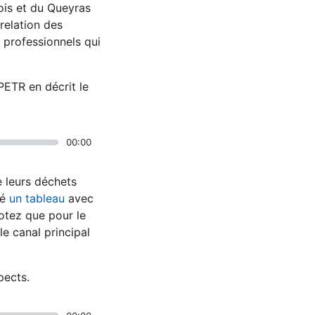
ois et du Queyras
 relation des
s professionnels qui
PETR en décrit le
00:00
e leurs déchets
éé
un tableau
avec
otez que pour le
e canal principal
pects.