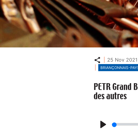
Partager
25 Nov 2021 
BRIANÇONNAIS-PAYS
PETR Grand Br
des autres
P