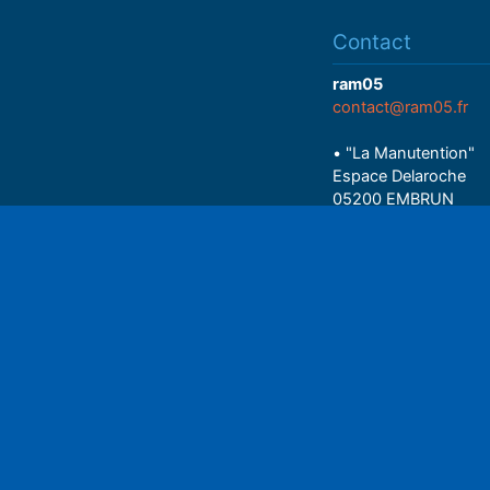
Contact
ram05
contact@ram05.fr
• "La Manutention"
Espace Delaroche
05200 EMBRUN
04 92 43 37 38
• 27 rue Colonel Rou
Play
05000 GAP
06 75 81 05 85