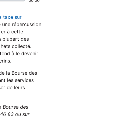
00:00
a taxe sur
lé une répercussion
rer à cette
a plupart des
hets collecté.
end à le devenir
rins.
 de la Bourse des
nt les services
er de leurs
te Bourse des
 46 83 ou sur