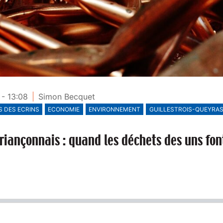
- 13:08
Simon Becquet
 DES ECRINS
ECONOMIE
ENVIRONNEMENT
GUILLESTROIS-QUEYRA
iançonnais : quand les déchets des uns fon