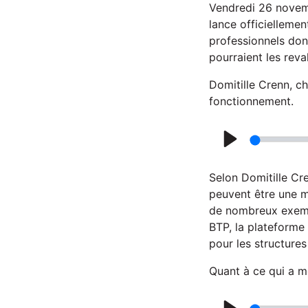
l
Vendredi 26 novemb
a
lance officiellemen
professionnels dont
y
pourraient les reva
Domitille Crenn, c
fonctionnement.
P
l
Selon Domitille Cr
a
peuvent être une m
de nombreux exempl
y
BTP, la plateforme 
pour les structures
Quant à ce qui a mo