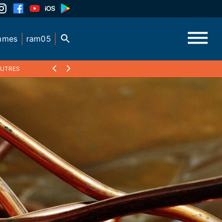
mmes
ram05
AUTRES