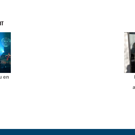
NT
u en
a