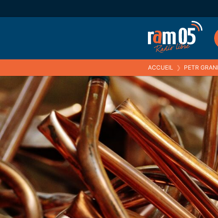
ACCUEIL
❯
PETR GRAN