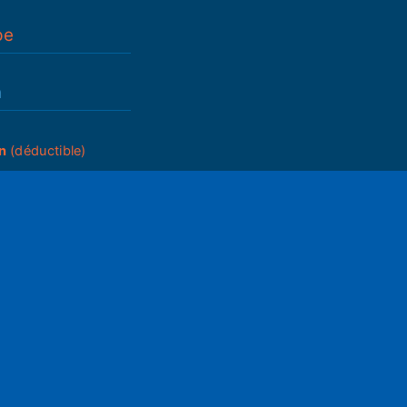
pe
n
n
(déductible)
_____
ettings
Mute
du A.G.
ram05
2025
05
s
que de partenariats
ons générales
égales