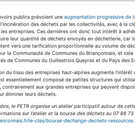
ouvoirs publics prévoient une
augmentation progressive de l
l'incinération des déchets par les collectivités, avec à la c
les entreprises. Ces dernières ont donc tout intérêt à adhé
ire leur quantité de déchets envoyés en déchetterie, car l
entent vers une tarification proportionnelle au volume de déc
pour la Communauté de Communes du Briançonnais, et cela t
és de Communes du Guillestrois Queyras et du Pays des Ec
on du tissu des entreprises haut-alpines augmente l’intérêt
est essentiellement composé de petites structures qui utilise
e, contrairement aux grandes entreprises qui peuvent dispos
r éliminer leurs déchets.
re, le PETR organise un atelier participatif autour de cet
ormations sur l’atelier et la bourse des déchets au 07 88 73
nconnais.fr/le-ctes/bourse-dechange-dechets-ressources
.