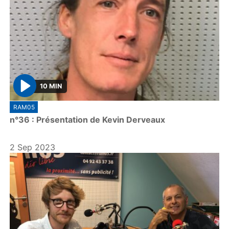
10 MIN
P
RAM05
l
n°36 : Présentation de Kevin Derveaux
a
y
2 Sep 2023