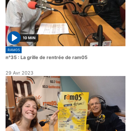
10 MIN
P
RAM05
l
n°35 : La grille de rentrée de ram05
a
y
29 Avr 2023