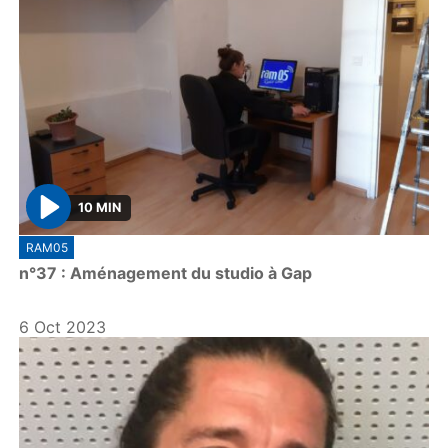
10 MIN
P
RAM05
l
n°37 : Aménagement du studio à Gap
a
y
6 Oct 2023