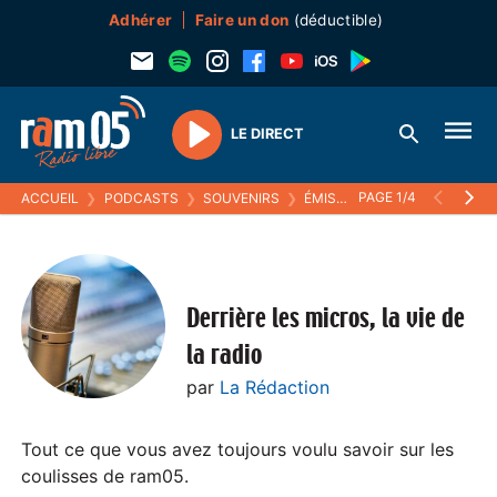
Adhérer
Faire un don
(déductible)
LE DIRECT
Play
PAGE 1/4
ACCUEIL
❯
PODCASTS
❯
SOUVENIRS
❯
ÉMISSIONS (SOUVENIRS)
❯
Derrière les micros, la vie de
la radio
par
La Rédaction
Tout ce que vous avez toujours voulu savoir sur les
coulisses de ram05.