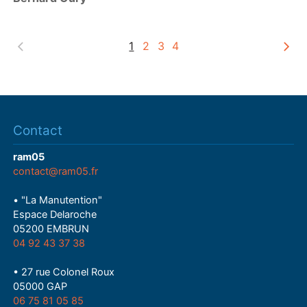
y
1
2
3
4
Contact
ram05
contact@ram05.fr
• "La Manutention"
Espace Delaroche
05200 EMBRUN
04 92 43 37 38
• 27 rue Colonel Roux
05000 GAP
06 75 81 05 85