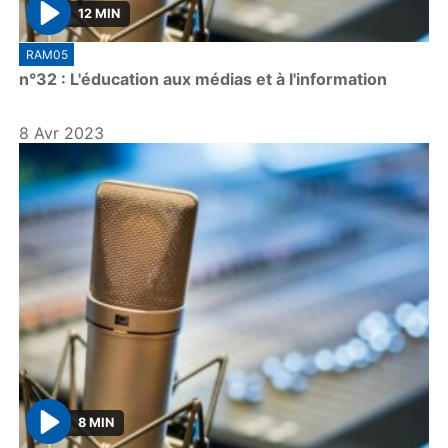
12 MIN
P
RAM05
l
n°32 : L'éducation aux médias et à l'information
a
y
8 Avr 2023
8 MIN
P