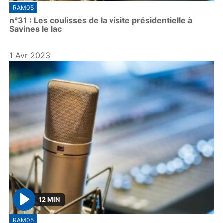
RAM05
l
n°31 : Les coulisses de la visite présidentielle à
a
Savines le lac
y
1 Avr 2023
12 MIN
P
RAM05