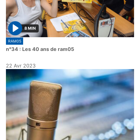
8 MIN
P
RAM05
l
n°34 : Les 40 ans de ram05
a
y
22 Avr 2023