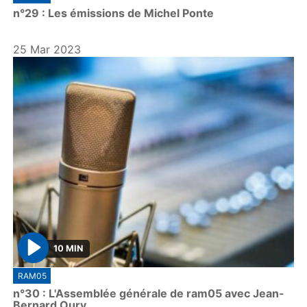
l
n°29 : Les émissions de Michel Ponte
a
y
25 Mar 2023
10 MIN
P
RAM05
l
n°30 : L'Assemblée générale de ram05 avec Jean-
a
Bernard Oury