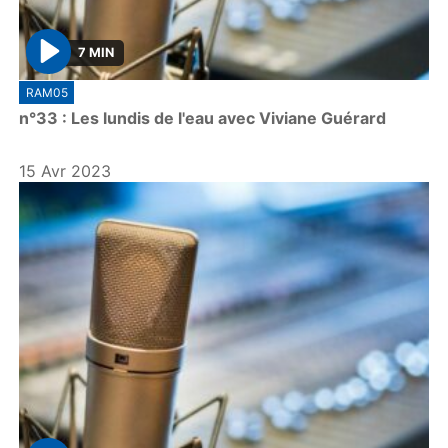
7 MIN
P
RAM05
l
n°33 : Les lundis de l'eau avec Viviane Guérard
a
y
15 Avr 2023