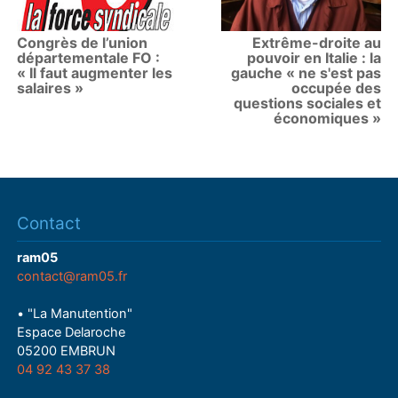
Congrès de l’union
Extrême-droite au
départementale FO :
pouvoir en Italie : la
« Il faut augmenter les
gauche « ne s'est pas
salaires »
occupée des
questions sociales et
économiques »
Contact
ram05
contact@ram05.fr
• "La Manutention"
Espace Delaroche
05200 EMBRUN
04 92 43 37 38