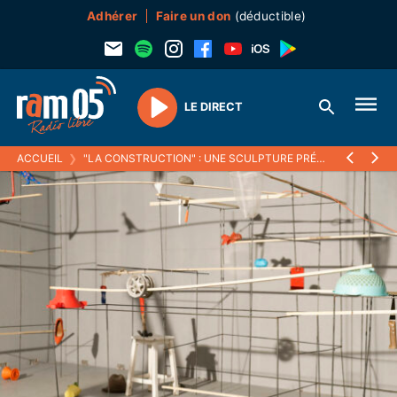
Adhérer
Faire un don
(déductible)
LE DIRECT
Play
ACCUEIL
❯
"LA CONSTRUCTION" : UNE SCULPTURE PRÉCAIRE ET EN DEVENIR, COMME MÉTAPHORE DE LA VIE