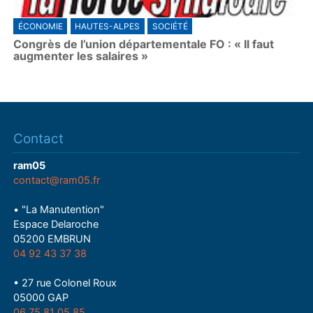
ÉCONOMIE
HAUTES-ALPES
SOCIÉTÉ
Congrès de l’union départementale FO : « Il faut
augmenter les salaires »
Contact
ram05
contact@ram05.fr
• "La Manutention"
Espace Delaroche
05200 EMBRUN
04 92 43 37 38
• 27 rue Colonel Roux
05000 GAP
06 75 81 05 85