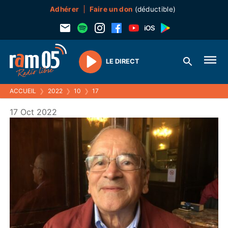
Adhérer
Faire un don
(déductible)
LE DIRECT
Play
ACCUEIL
❯
2022
❯
10
❯
17
17 Oct 2022