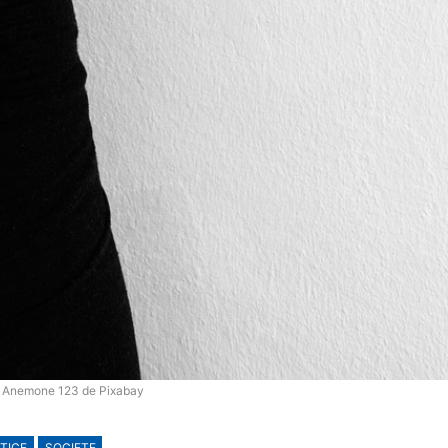
 : Anemone 123 de Pixabay
TICE
SOCIETE