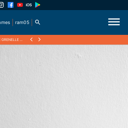
mmes
ram05
LE DE 2019 ?