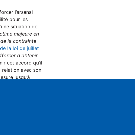
orcer l’arsenal
lité pour les
’une situation de
victime majeure en
de la contrainte
de la loi de juillet
fforcer d'obtenir
nir cet accord qu’il
a relation avec son
mesure jusqu’à
ucun signalement de
ur de cette loi.
ettings
Mute
 franc succès. Tous
ce du CIDFF 05 le
 il ne nécessite
« ni
celets anti-