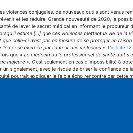
es violences conjugales, de nouveaux outils sont venus renf
révenir et les réduire. Grande nouveauté de 2020, la possibi
anté de lever le secret médical en informant le procureur d
orsqu'il estime […] que ces violences mettent la vie de la 
 que celle-ci n'est pas en mesure de se protéger en raison 
 l'emprise exercée par l'auteur des violences »
.
L’article 12 
efois que
« Le médecin ou le professionnel de santé doit s'e
ime majeure ». C
’est seulement en cas d’impossibilité à obte
r un signalement, avec le risque de briser la confiance de l
iculté pourrait expliquer le faible écho rencontré par cette 
 dernier, le procureur de Gap Florent Crouhy informait qu’a
 effectué dans les Hautes-Alpes un an après l’entrée en vigue
S
éralisation des bracelets anti-rapprochement a rencontré un
ès leur arrivée dans le département. Mais selon la directri
ger - généralisé dès 2014 - reste l’outil le plus utilisé car
dure d’éloignement »
ce qui le rend complémentaire des bra