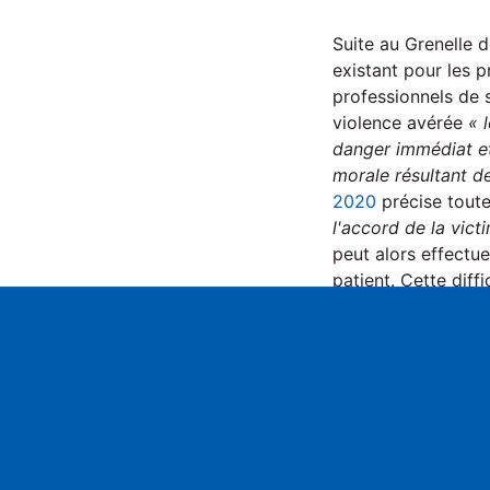
P
l
Suite au Grenelle d
a
existant pour les p
professionnels de s
y
violence avérée
« l
danger immédiat et
morale résultant de
2020
précise tout
l'accord de la vict
peut alors effectue
patient. Cette diff
présent. En juillet
la part n’avait été
Play
À l'inverse, la gén
ont été attribués d
Téléphone Grave Dan
jugement, ni procé
rapprochement.