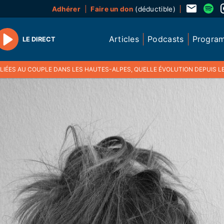
Adhérer
Faire un don
(déductible)
Articles
Podcasts
Progra
LE DIRECT
Play
IÉES AU COUPLE DANS LES HAUTES-ALPES, QUELLE ÉVOLUTION DEPUIS LE GRENEL