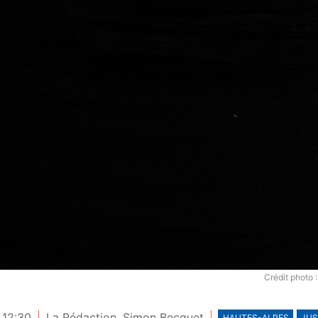
Crédit photo
 12:30
La Rédaction
,
Simon Becquet
HAUTES-ALPES
JUS