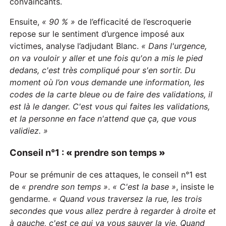
convaincants.
Ensuite,
« 90 % »
de l’efficacité de l’escroquerie
repose sur le sentiment d’urgence imposé aux
victimes, analyse l’adjudant Blanc.
« Dans l'urgence,
on va vouloir y aller et une fois qu'on a mis le pied
dedans, c'est très compliqué pour s'en sortir. Du
moment où
l’
on vous demande une information, les
codes de la carte bleue ou de faire des validations,
il
est là le danger.
C
'est vous qui faites
l
es validations,
et la personne en face n'attend que ça, que vous
valid
i
ez. »
Conseil n°1 :
«
prendre son temps
»
Pour se prémunir de ces attaques, le conseil n°1 est
de
« prendre son temps
»
.
« C'est la base »
, insiste le
gendarme.
« Quand vous traversez la rue, les trois
secondes que vous allez perdre à regarder à droite et
à gauche, c'est ce qui va vous sauver la vie. Quand