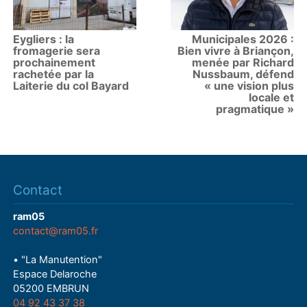
​Eygliers : la
Municipales 2026 :
fromagerie sera
Bien vivre à Briançon,
prochainement
menée par Richard
rachetée par la
Nussbaum, défend
Laiterie du col Bayard
« une vision plus
locale et
pragmatique »
Contact
ram05
contact@ram05.fr
• "La Manutention"
Espace Delaroche
05200 EMBRUN
04 92 43 37 38