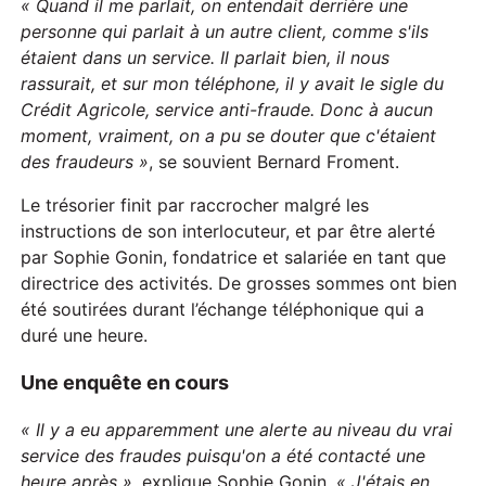
«
Q
uand il me parlait, on entendait derrière une
personne qui parlait à un autre client, comme s'ils
étaient dans un service. Il parlait bien, il nous
rassurait, et sur mon téléphone, il y avait le si
gle
du
Crédit Agricole, service anti-fraude. Donc à aucun
moment, vraiment, on a pu
se
dout
er
que c'étai
en
t
des fraudeurs »
, se souvient Bernard Froment.
Le trésorier finit par raccrocher malgré les
instructions de son interlocuteur, et par être alerté
par Sophie Gonin, fondatrice et salariée en tant que
directrice des activités. De grosses sommes ont bien
été soutirées durant l’échange téléphonique qui a
duré une heure.
Une enquête en cours
«
I
l y a eu apparemment une alerte au niveau du vrai
service des fraudes puisqu'on a été contacté une
heure après »
, explique Sophie Gonin.
« J'étais en