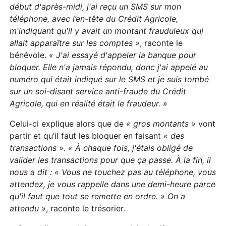
début d'après-midi, j'ai reçu un SMS sur mon
téléphone, avec
l’
en-tête
du
Crédit Agricole,
m
'indiqua
n
t qu'il y avait un montant frauduleux qui
allait apparaître sur les comptes »
, raconte le
bénévole.
«
J
'ai essayé d'appeler la banque pour
bloquer. Elle n'a jamais répondu, donc j'ai appelé au
numéro qui était indiqué sur le SMS et je suis tombé
sur un soi-disant service anti-fraude
du
Crédit
Agricole, qui en réalité était le fraudeur. »
Celui-ci explique alors que de
«
gros montants »
vont
partir et qu’il faut les bloquer en faisant
« des
transactions »
.
«
À chaque fois, j'étais obligé de
valider les transactions pour que ça passe. À la fin, il
nous a dit : « Vous ne touchez pas au téléphone, vous
attendez, je vous rappelle dans une demi-heure parce
qu'il faut que tout se remette en
ordre
. » On a
attendu »
, raconte le trésorier.