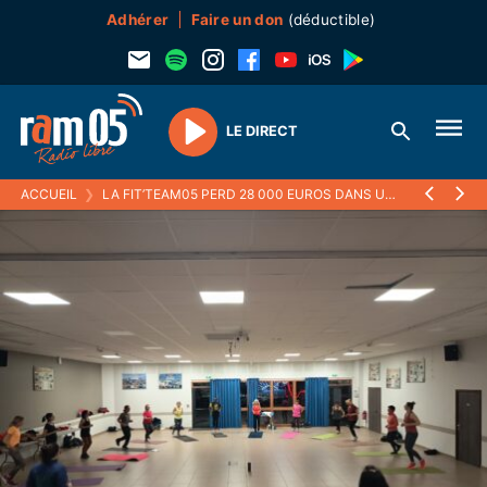
Adhérer
Faire un don
(déductible)
LE DIRECT
Play
ACCUEIL
❯
LA FIT’TEAM05 PERD 28 000 EUROS DANS UNE ARNAQUE BANCAIRE, DE NOMBREUSES AUTRES VICTIMES DANS LE DÉPARTEMENT