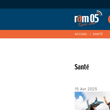
ACCUEIL
❯
SANTÉ
Santé
15 Avr 2025