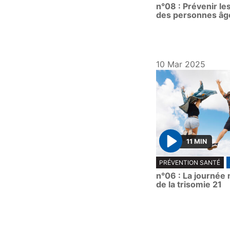
n°08 : Prévenir le
a
des personnes âg
y
10 Mar 2025
11 MIN
P
PRÉVENTION SANTÉ
l
n°06 : La journée
a
de la trisomie 21
y