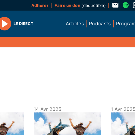
Adhérer
Faire un don
(déductible)
Articles
Podcasts
Progra
LE DIRECT
Play
14 Avr 2025
1 Avr 202