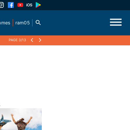
mmes
ram05
PAGE 3/13
5