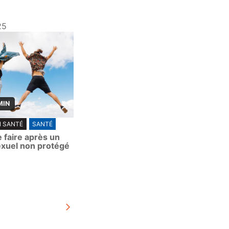
25
MIN
N SANTÉ
SANTÉ
 faire après un
exuel non protégé