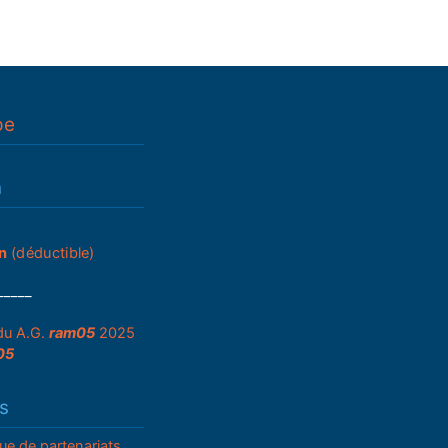
pe
n
n
(déductible)
_____
du A.G.
ram05
2025
05
s
que de partenariats