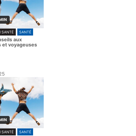
 MIN
N SANTÉ
SANTÉ
seils aux
 et voyageuses
25
 MIN
N SANTÉ
SANTÉ