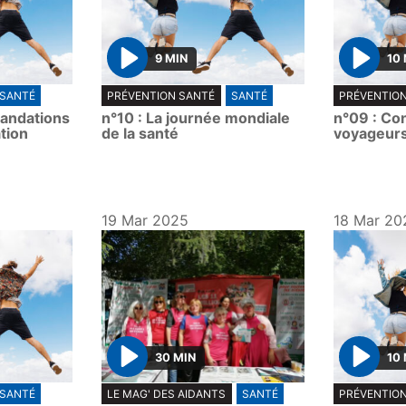
9 MIN
10
P
P
SANTÉ
PRÉVENTION SANTÉ
SANTÉ
PRÉVENTIO
l
l
mandations
n°10 : La journée mondiale
n°09 : Con
a
a
tion
de la santé
voyageurs
y
y
19 Mar 2025
18 Mar 20
30 MIN
10
P
P
SANTÉ
LE MAG' DES AIDANTS
SANTÉ
PRÉVENTIO
l
l