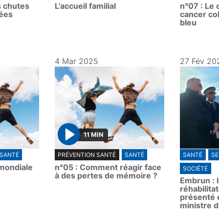
s chutes
L'accueil familial
n°07 : Le 
a
a
ées
cancer co
y
y
bleu
4 Mar 2025
27 Fév 20
11 MIN
P
SANTÉ
PRÉVENTION SANTÉ
SANTÉ
SANTÉ
S
l
 mondiale
n°05 : Comment réagir face
SOCIÉTÉ
a
à des pertes de mémoire ?
Embrun : l
y
réhabilitat
présenté 
ministre d