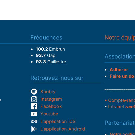
Fréquences
Notre équi
100.2
Embrun
93.7
Gap
Associatio
93.3
Guillestre
Adhérer
Faire un do
Retrouvez-nous sur
______________
Spotify
Instagram
x
• Compte-ren
Facebook
•
Intranet
ram
Youtube
L'application iOS
Partenariat
L'application Android
Notre politi