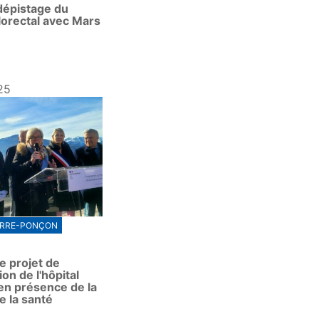
dépistage du
lorectal avec Mars
25
ERRE-PONÇON
e projet de
ion de l'hôpital
en présence de la
e la santé