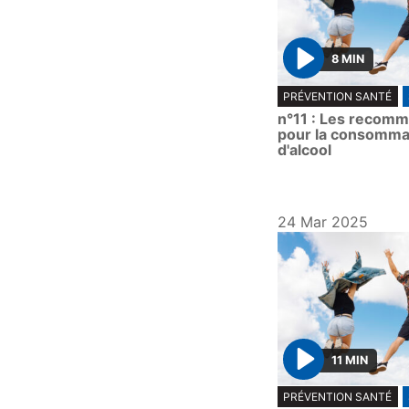
8 MIN
P
PRÉVENTION SANTÉ
l
n°11 : Les recom
a
pour la consomma
y
d'alcool
24 Mar 2025
11 MIN
P
PRÉVENTION SANTÉ
l