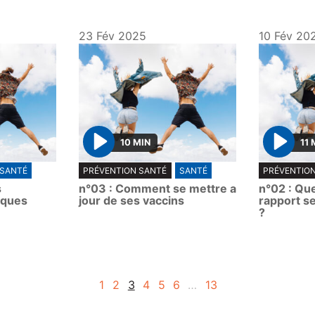
23 Fév 2025
10 Fév 20
10 MIN
11 
P
P
SANTÉ
PRÉVENTION SANTÉ
SANTÉ
PRÉVENTIO
l
l
s
n°03 : Comment se mettre a
n°02 : Que
a
a
iques
jour de ses vaccins
rapport s
y
y
?
1
2
3
4
5
6
…
13