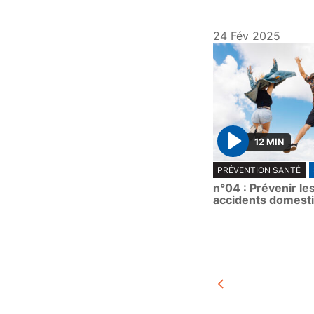
24 Fév 2025
12 MIN
P
PRÉVENTION SANTÉ
l
n°04 : Prévenir le
a
accidents domest
y