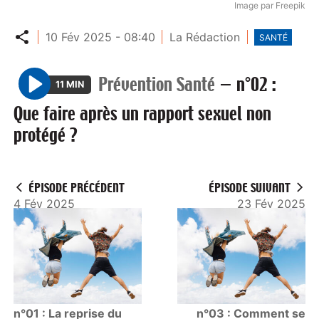
Image par Freepik
Partager
10 Fév 2025 - 08:40
La Rédaction
SANTÉ
Prévention Santé
—
n°02 :
11 MIN
P
Que faire après un rapport sexuel non
l
protégé ?
a
y
ÉPISODE PRÉCÉDENT
ÉPISODE SUIVANT
4 Fév 2025
23 Fév 2025
n°01 : La reprise du
n°03 : Comment se