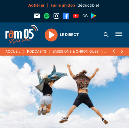
Adhérer
Faire un don
(déductible)
LE DIRECT
Play
ACCUEIL
❯
PODCASTS
❯
EMISSIONS & CHRONIQUES
❯
PRÉVENTION 