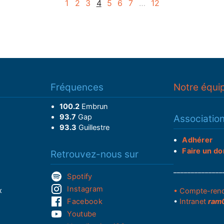
1
2
3
4
5
6
7
…
12
Fréquences
Notre équi
100.2
Embrun
93.7
Gap
Associatio
93.3
Guillestre
Adhérer
Faire un do
Retrouvez-nous sur
______________
Spotify
Instagram
x
• Compte-ren
Facebook
•
Intranet
ram
Youtube