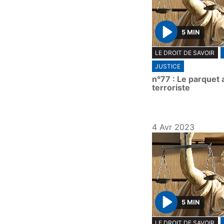
5 MIN
P
LE DROIT DE SAVOIR
l
JUSTICE
a
n°77 : Le parquet 
y
terroriste
4 Avr 2023
5 MIN
P
LE DROIT DE SAVOIR