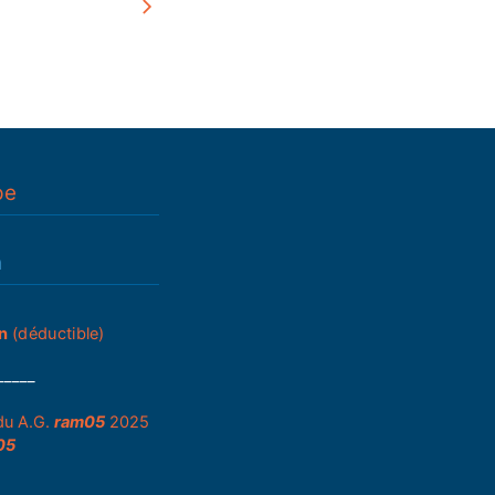
pe
n
n
(déductible)
_____
du A.G.
ram05
2025
05