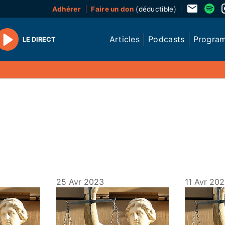
Adhérer
Faire un don
(déductible)
Articles
Podcasts
Progra
LE DIRECT
Play
25 Avr 2023
11 Avr 20