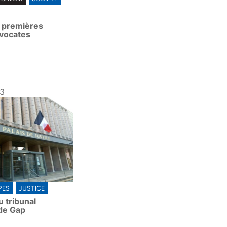
s premières
vocates
23
PES
JUSTICE
 tribunal
 de Gap