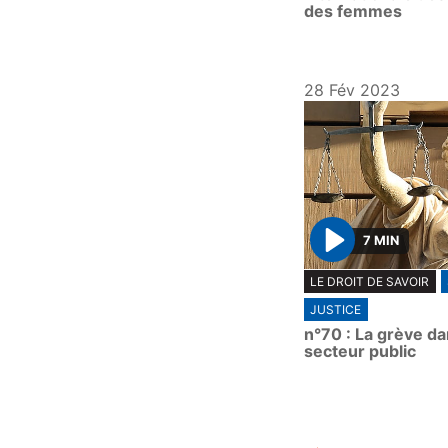
des femmes
28 Fév 2023
7 MIN
P
LE DROIT DE SAVOIR
l
JUSTICE
a
n°70 : La grève da
y
secteur public