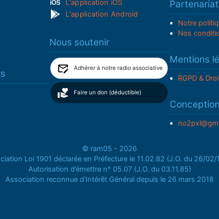
L'application iOS
Partenariat
L'application Android
Notre politi
Nos conditi
Nous soutenir
Mentions l
Adhérer à notre radio associative
rs
RGPD & Droi
Faire un don (déductible)
Conceptio
no2pxl@gma
© ram05 - 2026
iation Loi 1901 déclarée en Préfecture le 11.02.82 (J.O. du 26/02
Autorisation d’émettre n° 05.07 (J.O. du 03.11.85)
Association reconnue d’Intérêt Général depuis le 26 mars 2018