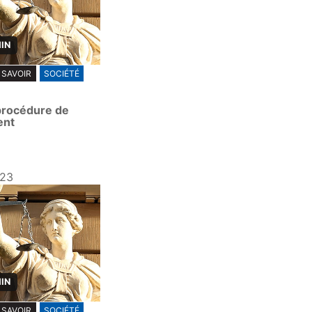
MIN
 SAVOIR
SOCIÉTÉ
 procédure de
ent
023
MIN
 SAVOIR
SOCIÉTÉ