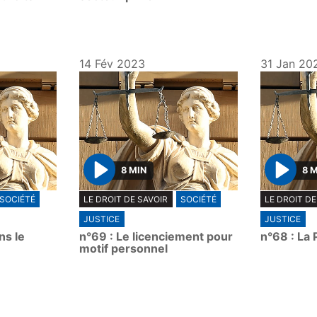
14 Fév 2023
31 Jan 20
8 MIN
8 
P
P
SOCIÉTÉ
LE DROIT DE SAVOIR
SOCIÉTÉ
LE DROIT DE
l
l
JUSTICE
JUSTICE
a
a
ns le
n°69 : Le licenciement pour
n°68 : La
y
y
motif personnel