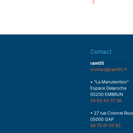
Contact
ram05
contact@ram05.fr
• "La Manutention"
Espace Delaroche
05200 EMBRUN
04 92 43 37 38
• 27 rue Colonel Rou
05000 GAP
06 75 81 05 85