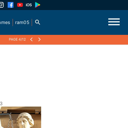
mmes
ram05
PAGE 4/12
23