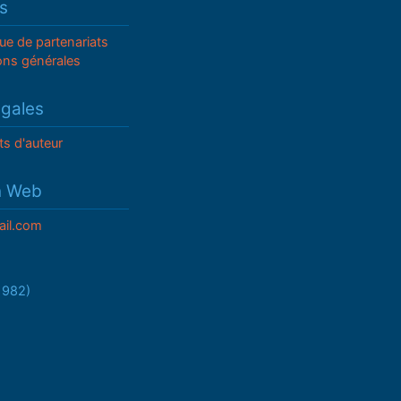
s
que de partenariats
ons générales
égales
ts d'auteur
n Web
il.com
/1982)