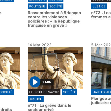
l
POLITIQUE
SOCIÉTÉ
JUSTICE
a
r
Rassemblement à Briançon
n°73 : Le
y
contre les violences
femmes a
policières : « la République
française en grève »
14 Mar 2023
5 Mar 20
7 MIN
P
SOCIÉTÉ
LE DROIT DE SAVOIR
SOCIÉTÉ
HAUTES-AL
l
Plongée au
JUSTICE
a
judiciaire
n°71 : La grève dans le
y
 droits
secteur privé