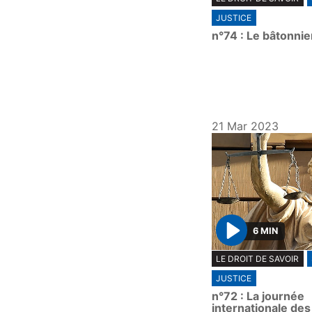
l
JUSTICE
a
n°74 : Le bâtonnie
y
21 Mar 2023
6 MIN
P
LE DROIT DE SAVOIR
l
JUSTICE
a
n°72 : La journée
y
internationale des