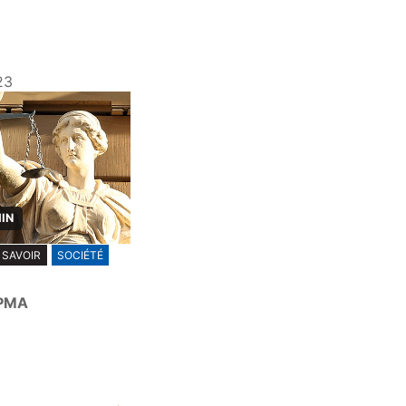
23
MIN
 SAVOIR
SOCIÉTÉ
 PMA