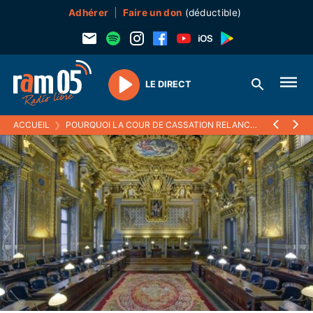
Adhérer
Faire un don
(déductible)
LE DIRECT
Play
ACCUEIL
❯
POURQUOI LA COUR DE CASSATION RELANCE L'AFFAIRE AU CIVIL CONTRE JEAN-MICHEL DI FALCO, ANCIEN ÉVÊQUE DE GAP