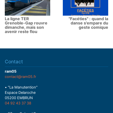
La ligne TER
"Facéties" : quand la
Grenoble-Gap rouvre
danse s'empare du
dimanche, mais son
geste comique
avenir reste flou
Contact
ram05
contact@ram05.fr
• "La Manutention"
Espace Delaroche
05200 EMBRUN
04 92 43 37 38