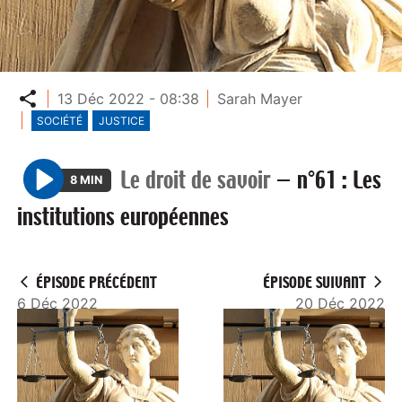
Partager
13 Déc 2022 - 08:38
Sarah Mayer
SOCIÉTÉ
JUSTICE
Le droit de savoir
—
n°61 : Les
8 MIN
P
institutions européennes
l
a
y
ÉPISODE PRÉCÉDENT
ÉPISODE SUIVANT
6 Déc 2022
20 Déc 2022