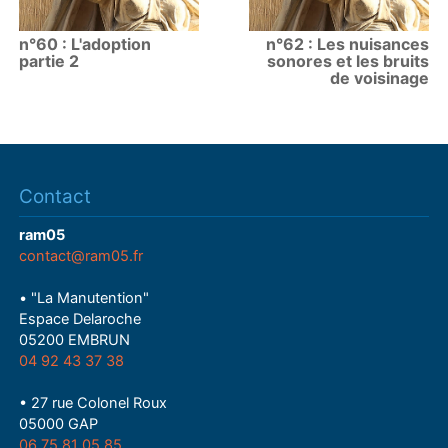
n°60 : L'adoption
n°62 : Les nuisances
partie 2
sonores et les bruits
de voisinage
Contact
ram05
contact@ram05.fr
• "La Manutention"
Espace Delaroche
05200 EMBRUN
04 92 43 37 38
• 27 rue Colonel Roux
05000 GAP
06 75 81 05 85