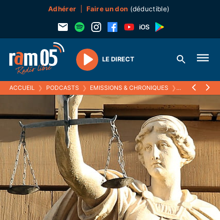
Adhérer
Faire un don
(déductible)
LE DIRECT
Play
ACCUEIL
❯
PODCASTS
❯
EMISSIONS & CHRONIQUES
❯
LE DROIT DE 