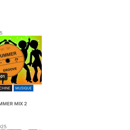
25
 01
CHINE
MUSIQUE
UMMER MIX 2
025