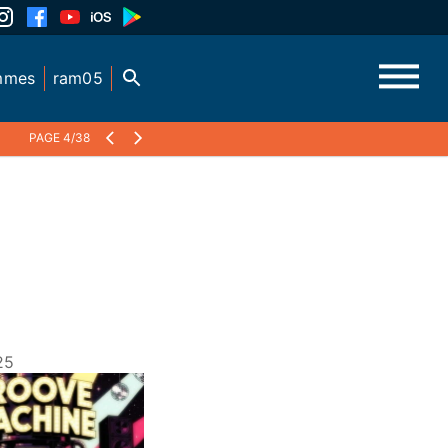
mmes
ram05
PAGE 4/38
25