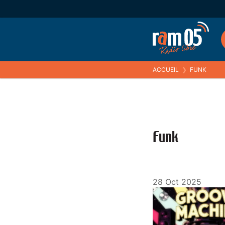
ACCUEIL
❯
FUNK
Funk
28 Oct 2025