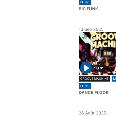
FUNK
a
BIG FUNK
y
16 Sep 2025
1 H 01
P
GROOVE MACHINE
M
l
FUNK
a
DANCE FLOOR
y
26 Août 2025