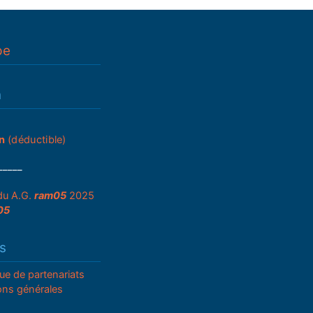
pe
n
n
(déductible)
_____
du A.G.
ram05
2025
05
s
que de partenariats
ons générales