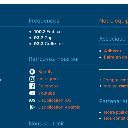
Fréquences
Notre équi
100.2
Embrun
93.7
Gap
Associatio
93.3
Guillestre
Adhérer
Faire un do
Retrouvez-nous sur
______________
Spotify
Instagram
x
• Compte-ren
Facebook
•
Intranet
ram
Youtube
L'application iOS
Partenariat
L'application Android
Notre politi
Nos conditi
Nous soutenir