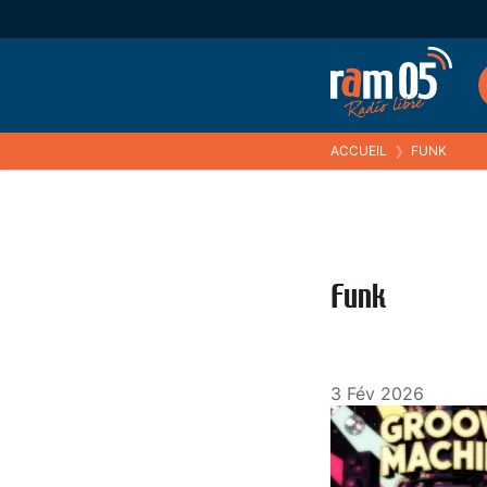
ACCUEIL
❯
FUNK
Funk
3 Fév 2026