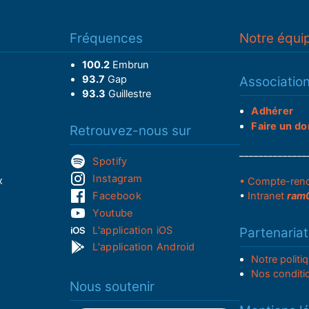
Fréquences
Notre équi
100.2
Embrun
93.7
Gap
Associatio
93.3
Guillestre
Adhérer
Faire un do
Retrouvez-nous sur
______________
Spotify
Instagram
x
• Compte-ren
Facebook
•
Intranet
ram
Youtube
L'application iOS
Partenariat
L'application Android
Notre politi
Nos conditi
Nous soutenir