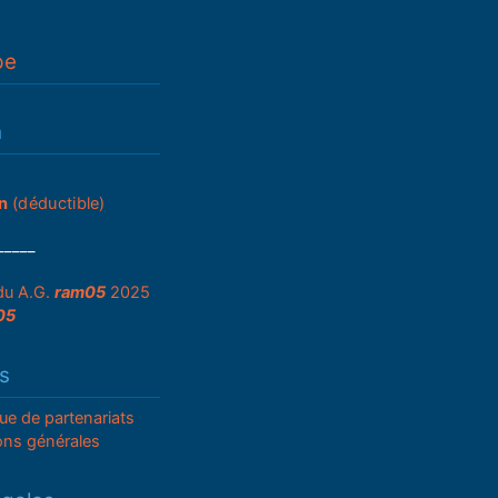
pe
n
n
(déductible)
_____
du A.G.
ram05
2025
05
s
que de partenariats
ons générales