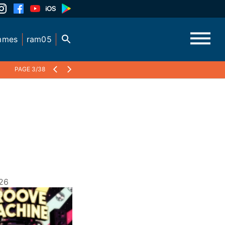
mmes
ram05
PAGE 3/38
26