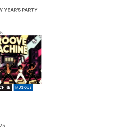
EW YEAR'S PARTY
25
CHINE
MUSIQUE
025