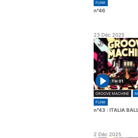
FUNK
a
n°46
y
23 Déc 2025
1 H 01
P
GROOVE MACHINE
M
l
FUNK
a
n°43 : ITALIA BAL
y
2 Déc 2025