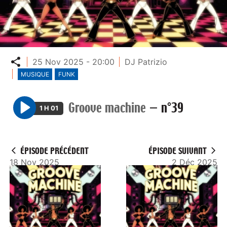
Partager
25 Nov 2025 - 20:00
DJ Patrizio
MUSIQUE
FUNK
Groove machine
—
n°39
1 H 01
P
l
a
ÉPISODE PRÉCÉDENT
ÉPISODE SUIVANT
y
18 Nov 2025
2 Déc 2025