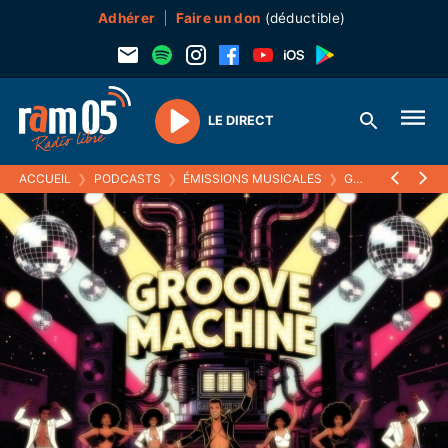
Adhérer
Faire un don
(déductible)
LE DIRECT
Play
ACCUEIL
❯
PODCASTS
❯
ÉMISSIONS MUSICALES
❯
GROOVE MACHINE