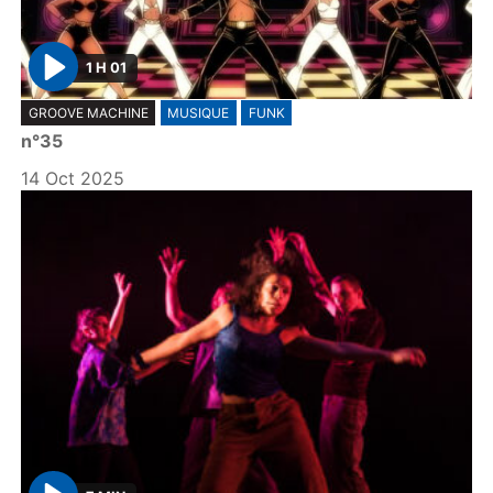
1 H 01
P
GROOVE MACHINE
MUSIQUE
FUNK
l
n°35
a
y
14 Oct 2025