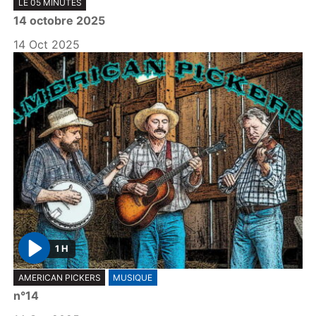
LE 05 MINUTES
l
14 octobre 2025
a
y
14 Oct 2025
1 H
P
AMERICAN PICKERS
MUSIQUE
l
n°14
a
y