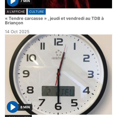
7 MIN
P
A L'AFFICHE
CULTURE
l
« Tendre carcasse » , jeudi et vendredi au TDB à
a
Briançon
y
14 Oct 2025
8 MIN
P