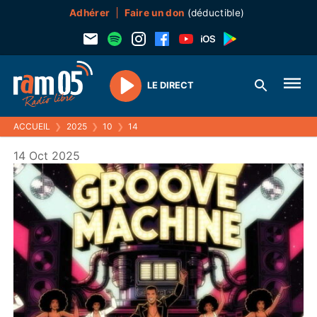
Adhérer
Faire un don
(déductible)
LE DIRECT
Play
ACCUEIL
❯
2025
❯
10
❯
14
14 Oct 2025