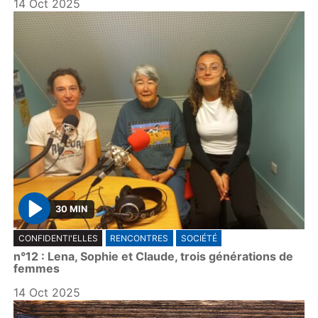
14 Oct 2025
30 MIN
P
CONFIDENTI'ELLES
RENCONTRES
SOCIÉTÉ
l
n°12 : Lena, Sophie et Claude, trois générations de
a
femmes
y
14 Oct 2025