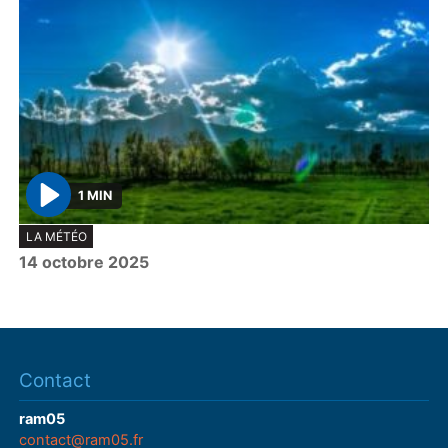
1 MIN
P
LA MÉTÉO
l
14 octobre 2025
a
y
Contact
ram05
contact@ram05.fr