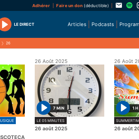
Adhérer
Faire un don
(déductible)
Articles
Podcasts
Progra
LE DIRECT
Play
❯
26
26 Août 2025
26 Août 2
7 MIN
1 H
P
P
USIQUE
LE 05 MINUTES
SUMMERTI
l
l
26 août 2025
26 août 2
a
a
DISCOTECA
y
y