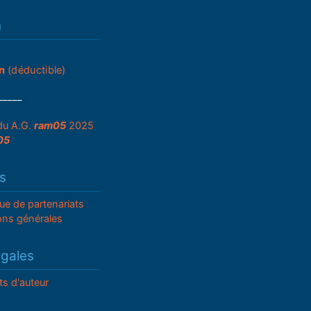
n
n
(déductible)
_____
du A.G.
ram05
2025
05
s
que de partenariats
ons générales
égales
ts d'auteur