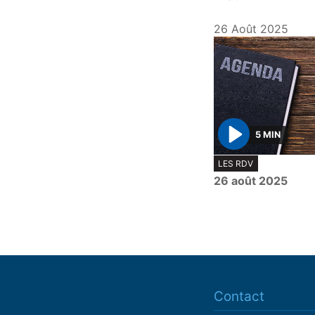
26 Août 2025
5 MIN
P
LES RDV
l
26 août 2025
a
y
Contact