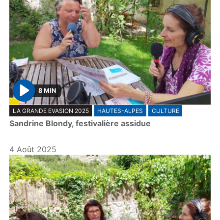
8 MIN
P
LA GRANDE EVASION 2025
HAUTES-ALPES
CULTURE
l
Sandrine Blondy, festivalière assidue
a
y
4 Août 2025