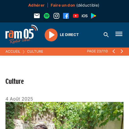
Adhérer
Faire un don
(déductible)
LE DIRECT
Play
PAGE 23/110
ACCUEIL
❯
CULTURE
Culture
4 Août 2025