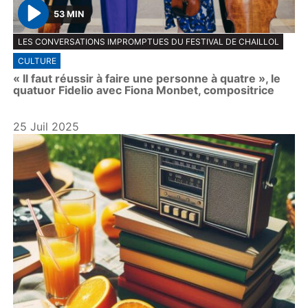
53 MIN
P
LES CONVERSATIONS IMPROMPTUES DU FESTIVAL DE CHAILLOL
l
CULTURE
a
« Il faut réussir à faire une personne à quatre », le
y
quatuor Fidelio avec Fiona Monbet, compositrice
25 Juil 2025