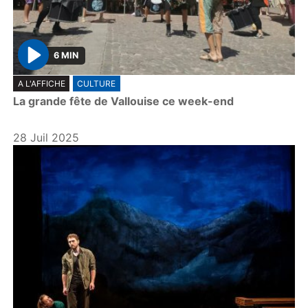
6 MIN
P
A L'AFFICHE
CULTURE
l
La grande fête de Vallouise ce week-end
a
y
28 Juil 2025