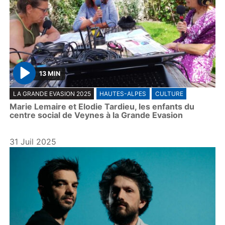
13 MIN
P
LA GRANDE EVASION 2025
HAUTES-ALPES
CULTURE
l
Marie Lemaire et Elodie Tardieu, les enfants du
a
centre social de Veynes à la Grande Evasion
y
31 Juil 2025