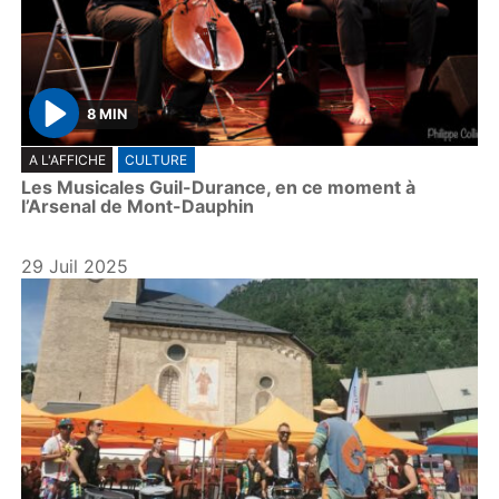
8 MIN
P
A L'AFFICHE
CULTURE
l
Les Musicales Guil-Durance, en ce moment à
a
l’Arsenal de Mont-Dauphin
y
29 Juil 2025