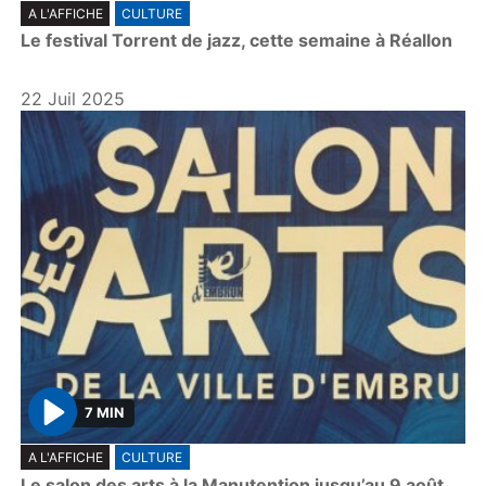
A L'AFFICHE
CULTURE
l
Le festival Torrent de jazz, cette semaine à Réallon
a
y
22 Juil 2025
7 MIN
P
A L'AFFICHE
CULTURE
l
Le salon des arts à la Manutention jusqu’au 9 août