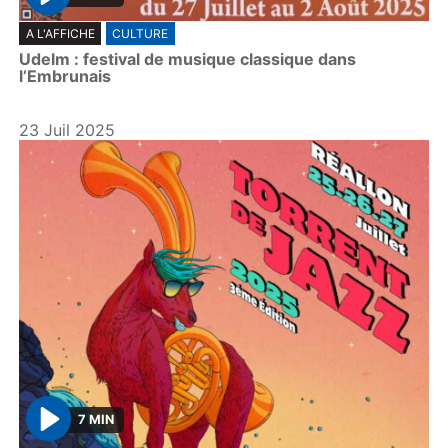
P
A L'AFFICHE
CULTURE
l
Udelm : festival de musique classique dans
a
l’Embrunais
y
23 Juil 2025
7 MIN
P