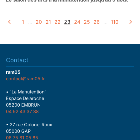
a
y
1
…
20
21
22
23
24
25
26
…
110
Contact
ram05
contact@ram05.fr
• "La Manutention"
Espace Delaroche
05200 EMBRUN
04 92 43 37 38
• 27 rue Colonel Roux
05000 GAP
06 75 81 05 85