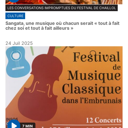
P
LES CONVERSATIONS IMPROMPTUES DU FESTIVAL DE CHAILLOL
l
CULTURE
a
Sangata, une musique où chacun serait « tout à fait
y
chez soi et tout à fait ailleurs »
24 Juil 2025
7 MIN