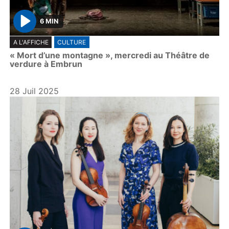
6 MIN
P
A L'AFFICHE
CULTURE
l
« Mort d’une montagne », mercredi au Théâtre de
a
verdure à Embrun
y
28 Juil 2025