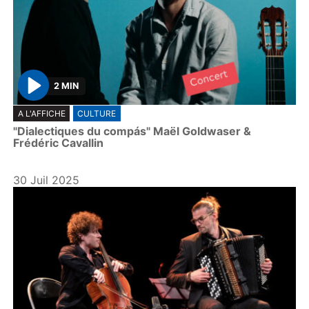
2 MIN
P
A L'AFFICHE
CULTURE
l
"Dialectiques du compás" Maël Goldwaser &
a
Frédéric Cavallin
y
30 Juil 2025