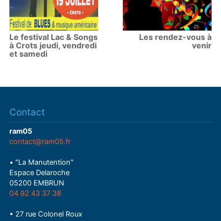
Le festival Lac & Songs
Les rendez-vous à
à Crots jeudi, vendredi
venir
et samedi
Contact
ram05
contact@ram05.fr
• "La Manutention"
Espace Delaroche
05200 EMBRUN
04 92 43 37 38
• 27 rue Colonel Roux