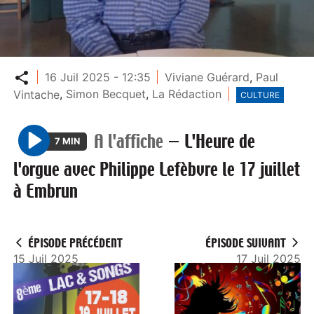
Partager
16 Juil 2025 - 12:35
Viviane Guérard
,
Paul
Vintache
,
Simon Becquet
,
La Rédaction
CULTURE
A l'affiche
—
L'Heure de
7 MIN
P
l'orgue avec Philippe Lefèbvre le 17 juillet
l
à Embrun
a
y
ÉPISODE PRÉCÉDENT
ÉPISODE SUIVANT
15 Juil 2025
17 Juil 2025