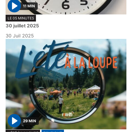
11 MIN
P
LE 05 MINUTES
l
30 juillet 2025
a
y
30 Juil 2025
29 MIN
P