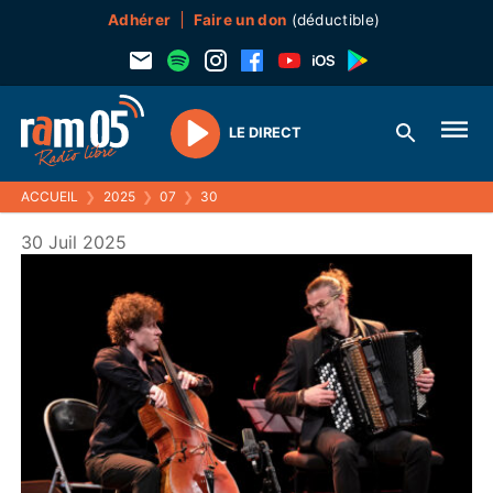
Adhérer
Faire un don
(déductible)
LE DIRECT
Play
ACCUEIL
❯
2025
❯
07
❯
30
30 Juil 2025