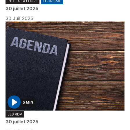
L'ÉTÉ À LA LOUPE
TOURISME
l
30 juillet 2025
a
y
30 Juil 2025
5 MIN
P
LES RDV
l
30 juillet 2025
a
y