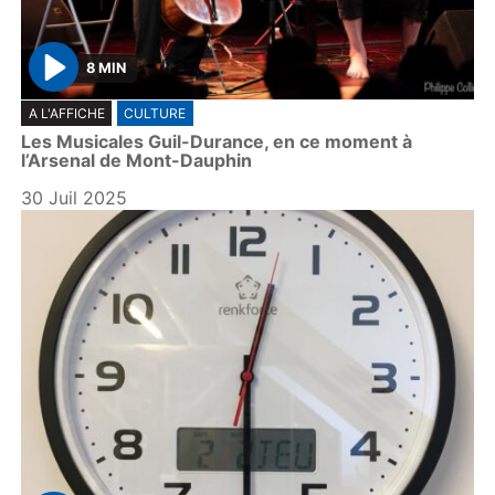
8 MIN
P
A L'AFFICHE
CULTURE
l
Les Musicales Guil-Durance, en ce moment à
a
l’Arsenal de Mont-Dauphin
y
30 Juil 2025